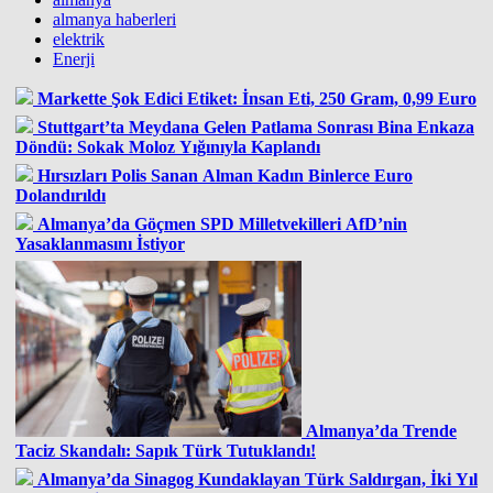
almanya haberleri
elektrik
Enerji
Markette Şok Edici Etiket: İnsan Eti, 250 Gram, 0,99 Euro
Stuttgart’ta Meydana Gelen Patlama Sonrası Bina Enkaza
Döndü: Sokak Moloz Yığınıyla Kaplandı
Hırsızları Polis Sanan Alman Kadın Binlerce Euro
Dolandırıldı
Almanya’da Göçmen SPD Milletvekilleri AfD’nin
Yasaklanmasını İstiyor
Almanya’da Trende
Taciz Skandalı: Sapık Türk Tutuklandı!
Almanya’da Sinagog Kundaklayan Türk Saldırgan, İki Yıl