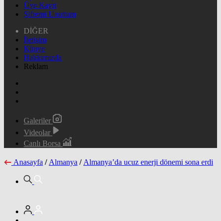
Üye Kayıt
Şifremi Unuttum
DİĞER
İletişim
Künye
Hakkımızda
Reklam
Galeriler
Videolar
Canlı Borsa
Anasayfa
/
Almanya
/
Almanya’da ucuz enerji dönemi sona erdi