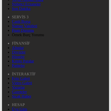
Nöbetçi Eczaneler
Son Dakika
SERVİS 3
Canlı Borsa
Namaz Vakitleri
Puan Durumu
Örnek Burç Yorumu
FİNANSİF
Altınlar
Dövizler
Hisseler
Kripto Paralar
Pariteler
İNTERAKTİF
Foto Galeri
Video Galeri
Yazarlar
Gazeteler
Sıcak Haber
HESAP
Üye Giriş