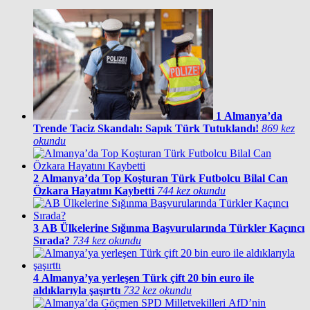
1
Almanya’da
Trende Taciz Skandalı: Sapık Türk Tutuklandı!
869 kez
okundu
2
Almanya’da Top Koşturan Türk Futbolcu Bilal Can
Özkara Hayatını Kaybetti
744 kez okundu
3
AB Ülkelerine Sığınma Başvurularında Türkler Kaçıncı
Sırada?
734 kez okundu
4
Almanya’ya yerleşen Türk çift 20 bin euro ile
aldıklarıyla şaşırttı
732 kez okundu