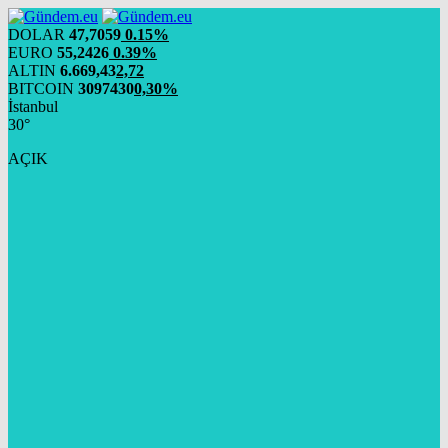
DOLAR
47,7059
0.15%
EURO
55,2426
0.39%
ALTIN
6.669,43
2,72
BITCOIN
3097430
0,30%
İstanbul
30°
AÇIK