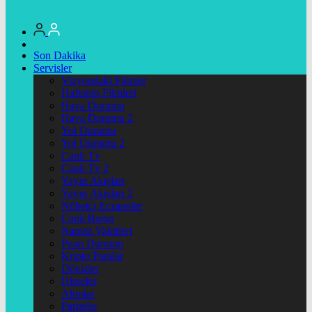
Son Dakika
Servisler
Vizyondaki Filmler
Haftanin Filmleri
Hava Durumu
Hava Durumu 2
Yol Durumu
Yol Durumu 2
Canlı Tv
Canlı Tv 2
Yayın Akışları
Yayın Akışları 2
Nöbetçi Eczaneler
Canlı Borsa
Namaz Vakitleri
Puan Durumu
Kripto Paralar
Dövizler
Hisseler
Altınlar
Pariteler