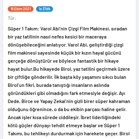
15 Ekim 2021
1s 37dk
Tür:
Süper 1 Takım: Varol Abi’nin Çizgi Film Makinesi, sıradan
bir yaz tatilinin nasıl nefes kesici bir maceraya
dönüşebileceğini anlatıyor. Varol Abi, geliştirdiği çizgi
film makinesi sayesinde küçük bir kızın hayal gücünü
gerçeğe dönüştürür ve böylece fantastik bir hikaye
hayat bulur.Bu hikayede Birol, yaz tatilini geçirmek üzere
bir çiftliğe gönderilir. İlk başta köy yaşamını sıkıcı bulan
Birol’un fikri, burada tanıştığı insanların aslında
göründükleri gibi olmadığını fark etmesiyle değişir. Ayı
Dede, Birce ve Yapay Zekai’nin gizli birer süper kahraman
olduğunu öğrenince, o da bu ekibin parçası haline gelir.
Ancak işler kısa sürede ciddileşir. İbret liderliğindeki
kötü güçler dünyayı tehdit etmeye başlar ve Süper 1
Takımı, bu tehlikeyi durdurmak için harekete geçer. Birol