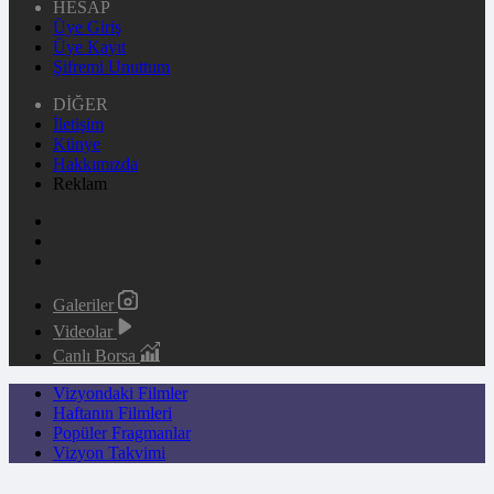
HESAP
Üye Giriş
Üye Kayıt
Şifremi Unuttum
DİĞER
İletişim
Künye
Hakkımızda
Reklam
Galeriler
Videolar
Canlı Borsa
Vizyondaki Filmler
Haftanın Filmleri
Popüler Fragmanlar
Vizyon Takvimi