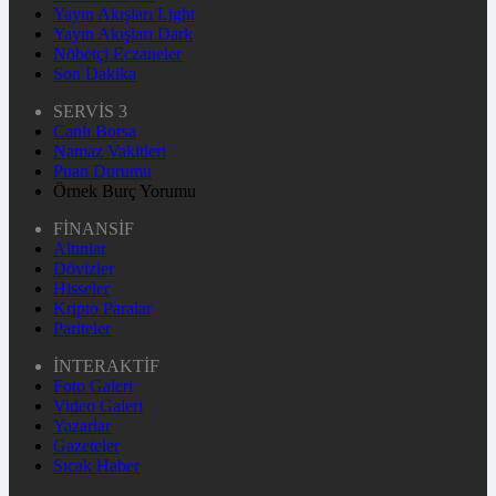
Yayın Akışları Light
Yayın Akışları Dark
Nöbetçi Eczaneler
Son Dakika
SERVİS 3
Canlı Borsa
Namaz Vakitleri
Puan Durumu
Örnek Burç Yorumu
FİNANSİF
Altınlar
Dövizler
Hisseler
Kripto Paralar
Pariteler
İNTERAKTİF
Foto Galeri
Video Galeri
Yazarlar
Gazeteler
Sıcak Haber