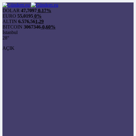
DOLAR
47,7097
0.17%
EURO
55,0195
0%
ALTIN
6.576,56
1,29
BITCOIN
3067346
-0,60%
İstanbul
28°
AÇIK