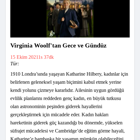
Virginia Woolf'tan Gece ve Gündüz
15 Ekim 2021
1s 37dk
Tür:
1910 Londra’sında yaşayan Katharine Hilbery, kadınlar için
belirlenen geleneksel yaşam biçimini kabul etmek yerine
kendi yolunu çizmeye kararlıdır. Ailesinin uygun gördüğü
evlilik planlarını reddeden genç kadın, en büyük tutkusu
olan astronominin peşinden giderek hayallerini
gerçekleştirmek için mücadele eder. Kadın hakları
hareketinin giderek güç kazandığı bu dönemde, yükselen
süfrajet mücadelesi ve Cambridge’de eğitim görme hayali,
Katharine’e bambaşka bir yaşamın mümkün olabileceğini