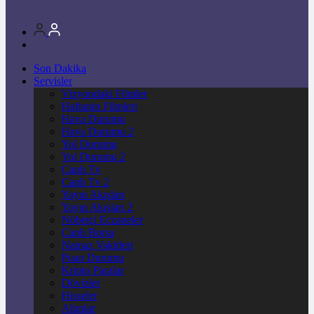
Son Dakika
Servisler
Vizyondaki Filmler
Haftanin Filmleri
Hava Durumu
Hava Durumu 2
Yol Durumu
Yol Durumu 2
Canlı Tv
Canlı Tv 2
Yayın Akışları
Yayın Akışları 2
Nöbetçi Eczaneler
Canlı Borsa
Namaz Vakitleri
Puan Durumu
Kripto Paralar
Dövizler
Hisseler
Altınlar