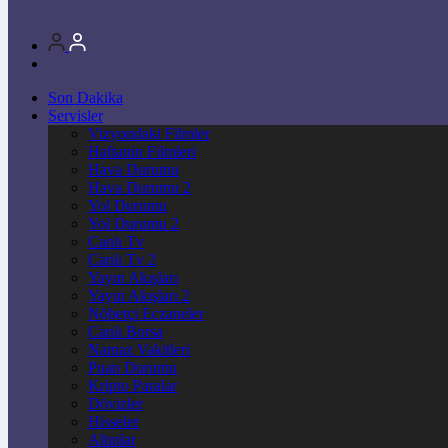
Son Dakika
Servisler
Vizyondaki Filmler
Haftanin Filmleri
Hava Durumu
Hava Durumu 2
Yol Durumu
Yol Durumu 2
Canlı Tv
Canlı Tv 2
Yayın Akışları
Yayın Akışları 2
Nöbetçi Eczaneler
Canlı Borsa
Namaz Vakitleri
Puan Durumu
Kripto Paralar
Dövizler
Hisseler
Altınlar