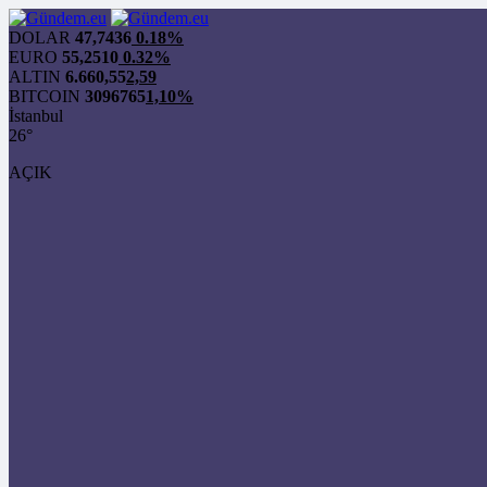
DOLAR
47,7436
0.18%
EURO
55,2510
0.32%
ALTIN
6.660,55
2,59
BITCOIN
3096765
1,10%
İstanbul
26°
AÇIK