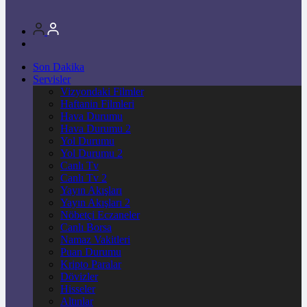
Son Dakika
Servisler
Vizyondaki Filmler
Haftanin Filmleri
Hava Durumu
Hava Durumu 2
Yol Durumu
Yol Durumu 2
Canlı Tv
Canlı Tv 2
Yayın Akışları
Yayın Akışları 2
Nöbetçi Eczaneler
Canlı Borsa
Namaz Vakitleri
Puan Durumu
Kripto Paralar
Dövizler
Hisseler
Altınlar