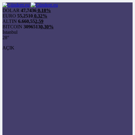
DOLAR
47,7436
0.18%
EURO
55,2510
0.32%
ALTIN
6.660,55
2,59
BITCOIN
3096513
0,30%
İstanbul
28°
AÇIK