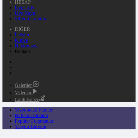
HESAP
Üye Giriş
Üye Kayıt
Şifremi Unuttum
DİĞER
İletişim
Künye
Hakkımızda
Reklam
Galeriler
Videolar
Canlı Borsa
Vizyondaki Filmler
Haftanın Filmleri
Popüler Fragmanlar
Vizyon Takvimi