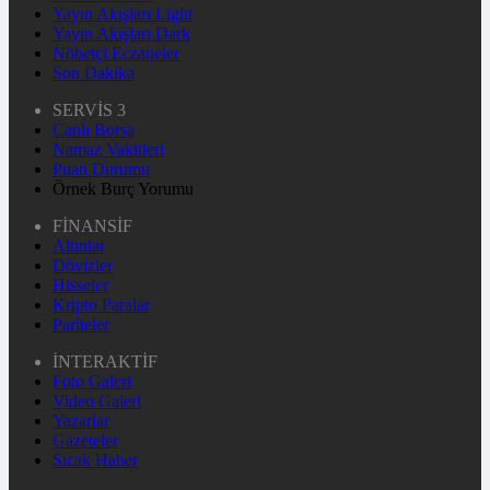
Yayın Akışları Light
Yayın Akışları Dark
Nöbetçi Eczaneler
Son Dakika
SERVİS 3
Canlı Borsa
Namaz Vakitleri
Puan Durumu
Örnek Burç Yorumu
FİNANSİF
Altınlar
Dövizler
Hisseler
Kripto Paralar
Pariteler
İNTERAKTİF
Foto Galeri
Video Galeri
Yazarlar
Gazeteler
Sıcak Haber