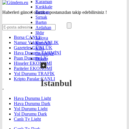
Karaman
Kırıkkale
Batman
Haberleri güncel olarak e-postanızdan takip edebilirsiniz !
Şırnak
Bartın
Ardahan
Iğdır
Borsa
CANLI
Yalova
Namaz Vakitleri
ANLIK
Karabük
Gazeteler
GÜNLÜK
Kilis
Hava Durumu
TAHMİNİ
Osmaniye
Puan Durumu
LİG
Düzce
Hisseler
EKONOMİ
Pariteler
EKONOMİ
Yol Durumu
TRAFİK
Kripto Paralar
CANLI
İstanbul
-
Hava Durumu Light
Hava Durumu Dark
Yol Durumu Light
Yol Durumu Dark
Canlı Tv Light
Canlı Tv Dark