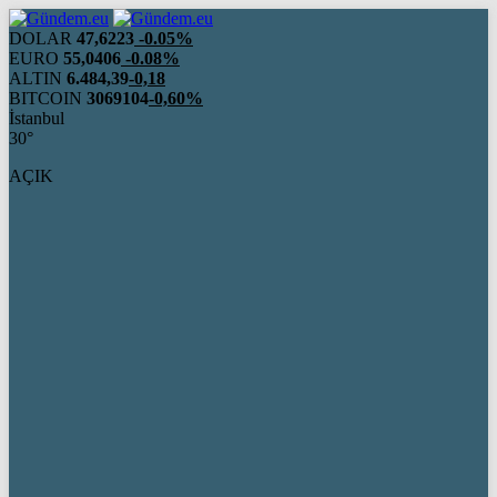
DOLAR
47,6223
-0.05%
EURO
55,0406
-0.08%
ALTIN
6.484,39
-0,18
BITCOIN
3069104
-0,60%
İstanbul
30°
AÇIK