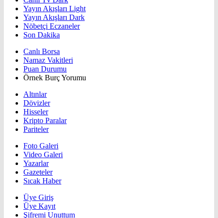
Yayın Akışları Light
Yayın Akışları Dark
Nöbetçi Eczaneler
Son Dakika
Canlı Borsa
Namaz Vakitleri
Puan Durumu
Örnek Burç Yorumu
Altınlar
Dövizler
Hisseler
Kripto Paralar
Pariteler
Foto Galeri
Video Galeri
Yazarlar
Gazeteler
Sıcak Haber
Üye Giriş
Üye Kayıt
Şifremi Unuttum