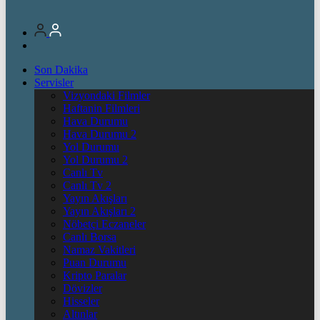
Son Dakika
Servisler
Vizyondaki Filmler
Haftanin Filmleri
Hava Durumu
Hava Durumu 2
Yol Durumu
Yol Durumu 2
Canlı Tv
Canlı Tv 2
Yayın Akışları
Yayın Akışları 2
Nöbetçi Eczaneler
Canlı Borsa
Namaz Vakitleri
Puan Durumu
Kripto Paralar
Dövizler
Hisseler
Altınlar