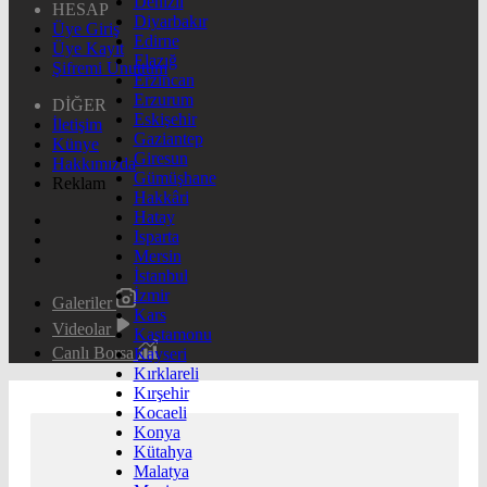
Denizli
HESAP
Diyarbakır
Üye Giriş
Edirne
Üye Kayıt
Elazığ
Şifremi Unuttum
Erzincan
Erzurum
DİĞER
Eskişehir
İletişim
Gaziantep
Künye
Giresun
Hakkımızda
Gümüşhane
Reklam
Hakkâri
Hatay
Isparta
Mersin
İstanbul
İzmir
Galeriler
Kars
Videolar
Kastamonu
Canlı Borsa
Kayseri
Kırklareli
Kırşehir
Kocaeli
Konya
Kütahya
Malatya