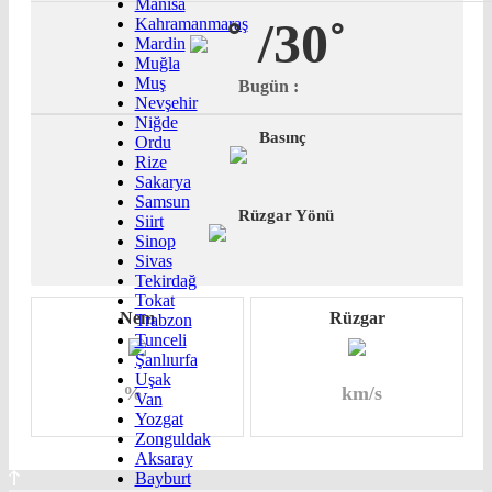
Manisa
˚
/30˚
Kahramanmaraş
Mardin
Muğla
Muş
Bugün :
Nevşehir
Niğde
Basınç
Ordu
Rize
Sakarya
Samsun
Rüzgar Yönü
Siirt
Sinop
Sivas
Tekirdağ
Tokat
Nem
Rüzgar
Trabzon
Tunceli
Şanlıurfa
Uşak
%
km/s
Van
Yozgat
Zonguldak
Aksaray
Bayburt