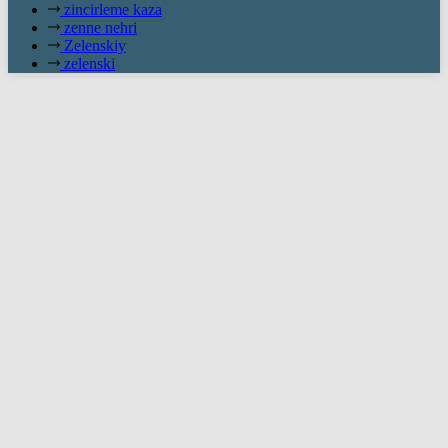
zincirleme kaza
zenne nehri
Zelenskiy
zelenski