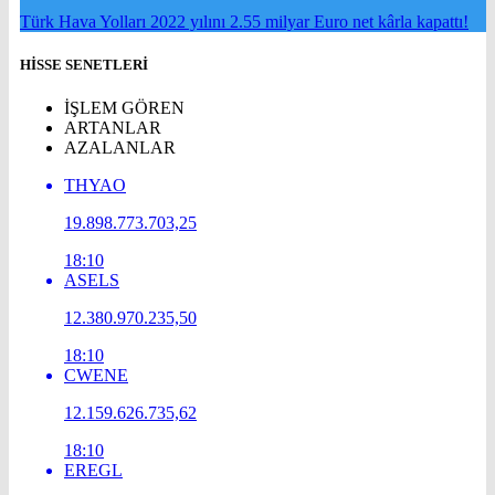
Türk Hava Yolları 2022 yılını 2.55 milyar Euro net kârla kapattı!
HİSSE SENETLERİ
İŞLEM GÖREN
ARTANLAR
AZALANLAR
THYAO
19.898.773.703,25
18:10
ASELS
12.380.970.235,50
18:10
CWENE
12.159.626.735,62
18:10
EREGL