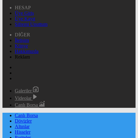
HESAP
Üye Giriş
Üye Kayıt
Şifremi Unuttum
DİĞER
İletişim
Künye
Hakkımızda
Reklam
Galeriler
Videolar
Canlı Borsa
Canlı Borsa
Dövizler
Altınlar
Hisseler
Pariteler