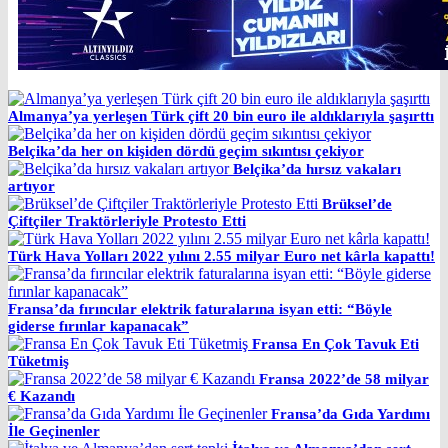
Almanya’ya yerleşen Türk çift 20 bin euro ile aldıklarıyla şaşırttı
Belçika’da her on kişiden dördü geçim sıkıntısı çekiyor
Belçika’da hırsız vakaları
artıyor
Brüksel’de
Çiftçiler Traktörleriyle Protesto Etti
Türk Hava Yolları 2022 yılını 2.55 milyar Euro net kârla kapattı!
Fransa’da fırıncılar elektrik faturalarına isyan etti: “Böyle
giderse fırınlar kapanacak”
Fransa En Çok Tavuk Eti
Tüketmiş
Fransa 2022’de 58 milyar
€ Kazandı
Fransa’da Gıda Yardımı
İle Geçinenler