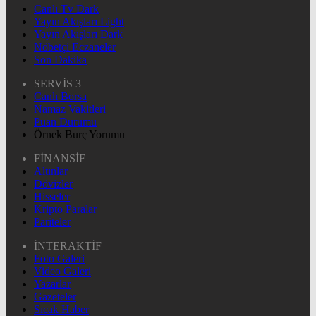
Canlı Tv Dark
Yayın Akışları Light
Yayın Akışları Dark
Nöbetçi Eczaneler
Son Dakika
SERVİS 3
Canlı Borsa
Namaz Vakitleri
Puan Durumu
Örnek Burç Yorumu
FİNANSİF
Altınlar
Dövizler
Hisseler
Kripto Paralar
Pariteler
İNTERAKTİF
Foto Galeri
Video Galeri
Yazarlar
Gazeteler
Sıcak Haber