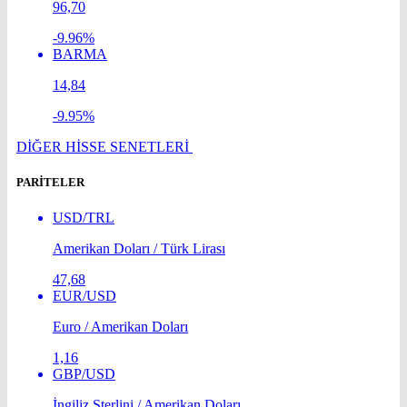
96,70
-9.96%
BARMA
14,84
-9.95%
DİĞER HİSSE SENETLERİ
PARİTELER
USD/TRL
Amerikan Doları / Türk Lirası
47,68
EUR/USD
Euro / Amerikan Doları
1,16
GBP/USD
İngiliz Sterlini / Amerikan Doları