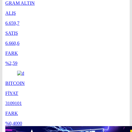
GRAM ALTIN
ALIŞ
6.659,7
SATIŞ
6.660,6
FARK
%2,59
BITCOIN
FİYAT
3109101
FARK
%0,4000