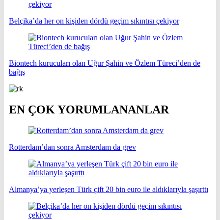
Belçika’da her on kişiden dördü geçim sıkıntısı çekiyor
Biontech kurucuları olan Uğur Şahin ve Özlem Türeci’den de
bağış
EN ÇOK YORUMLANANLAR
Rotterdam’dan sonra Amsterdam da grev
Almanya’ya yerleşen Türk çift 20 bin euro ile aldıklarıyla şaşırttı