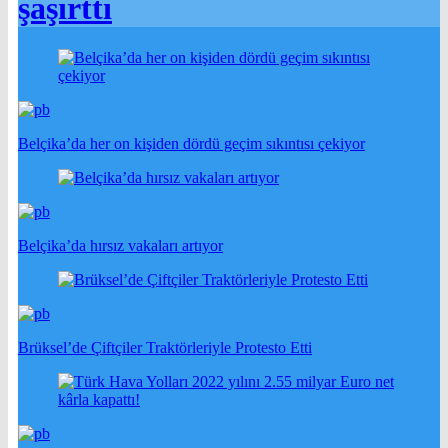
şaşırttı
Belçika’da her on kişiden dördü geçim sıkıntısı çekiyor
Belçika’da hırsız vakaları artıyor
Brüksel’de Çiftçiler Traktörleriyle Protesto Etti