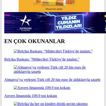
EN ÇOK OKUNANLAR
Belçika Başkanı: “Mültecileri Türkiye’de tutalım.”
Almanya’ya yerleşen Türk çift 20 bin euro ile aldıklarıyla şaşırttı
Anvers limanında 109.9 ton kokain