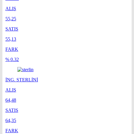
ALIŞ
55,25
SATIŞ
55,13
FARK
% 0.32
İNG. STERLİNİ
ALIŞ
64,48
SATIŞ
64,35
FARK