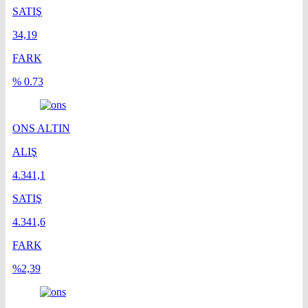
SATIŞ
34,19
FARK
% 0.73
ONS ALTIN
ALIŞ
4.341,1
SATIŞ
4.341,6
FARK
%2,39