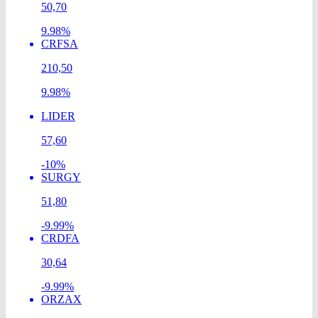
50,70
9.98%
CRFSA
210,50
9.98%
LIDER
57,60
-10%
SURGY
51,80
-9.99%
CRDFA
30,64
-9.99%
ORZAX