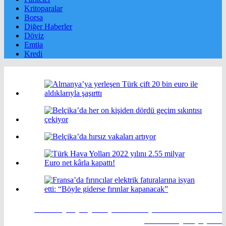
Kritoparalar
Borsa
Diğer Haberler
Döviz
Emtia
Kredi
Almanya’ya yerleşen Türk çift 20 bin euro ile
aldıklarıyla şaşırttı