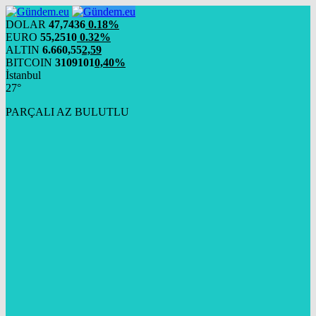
DOLAR
47,7436
0.18%
EURO
55,2510
0.32%
ALTIN
6.660,55
2,59
BITCOIN
3109101
0,40%
İstanbul
27°
PARÇALI AZ BULUTLU