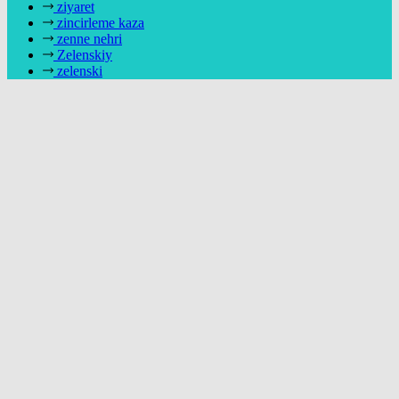
ziyaret
zincirleme kaza
zenne nehri
Zelenskiy
zelenski