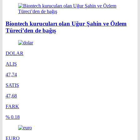
Biontech kurucuları olan Uğur Şahin ve Özlem
Türeci’den de bağış
DOLAR
ALIŞ
47,74
SATIŞ
47,68
FARK
% 0.18
EURO