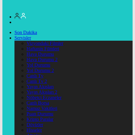
Son Dakika
Servisler
Vizyondaki Filmler
Haftanin Filmleri
Hava Durumu
Hava Durumu 2
Yol Durumu
Yol Durumu 2
Canlı Tv
Canlı Tv 2
Yayın Akışları
Yayın Akışları 2
Nöbetçi Eczaneler
Canlı Borsa
Namaz Vakitleri
Puan Durumu
Kripto Paralar
Dövizler
Hisseler