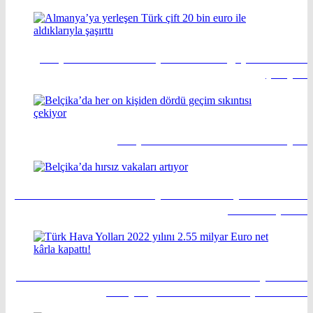
Belçika’da her on kişiden dördü geçim sıkıntısı
çekiyor
Belçika’da hırsız vakaları artıyor
Türk Hava Yolları 2022 yılını 2.55 milyar Euro net
kârla kapattı!
Fransa’da fırıncılar elektrik faturalarına isyan etti:
“Böyle giderse fırınlar kapanacak”