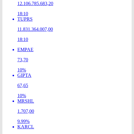
12.106.785.683,20
18:10
TUPRS
11.831.364.007,00
18:10
EMPAE
73,70
10%
GIPTA
67,65
10%
MRSHL
1.707,00
9.99%
KARCL