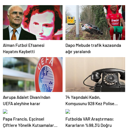
verdi.
Alman Futbol Efsanesi
Dapo Mebude trafik kazasında
Hayatını Kaybetti
ağır yaralandı
Avrupa Adalet Divanı’ndan
74 Yaşındaki Kadın,
UEFA aleyhine karar
Komşusunu 928 Kez Polise
Şikayet Etti
Papa Francis, Eşcinsel
Futbolda VAR Araştırması:
Çiftlere Yönelik Kutsamalarda
Kararların %98,3’ü Doğru