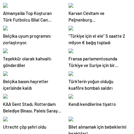
Değişikliği Onayladı
Almanya’da Top Koşturan
Karvan Cévitam ve
Türk Futbolcu Bilal Can
Peijnenburg
Özkara Hayatını Kaybetti
ürünleri toplatılıyor
Belçika uyum programını
“Türkiye için el ele” 5 saatte 2
zorlaştırıyor.
milyon € bağış topladı
Teşekkür olarak kahvaltı
Fransa parlamentosunda
gönderdiler
Türkiye ve Suriye için bir
dakikalık saygı duruşu
Belçika basını hayretler
Türk’lerin yoğun olduğu
içerisinde kaldı
kuaföre bombalı saldırı
KAA Gent Stadı, Rotterdam
Kendi kendilerine tiyatro
Belediye Binası, Paleis Sarayı
Amsterdam
Utrecht çöp şehri oldu
Bilet almamak için bebeklerini
bıraktılar!