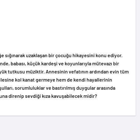
 sığınarak uzaklaşan bir çocuğu hikayesini konu ediyor.
de, babası, küçük kardeşi ve koyunlarıyla mütevazı bir
ük tutkusu müziktir. Annesinin vefatının ardından evin tüm
esine kol kanat germeye hem de kendi hayallerinin
ulları, sorumluluklar ve bastırılmış duygular arasında
una direnip sevdiği kıza kavuşabilecek midir?