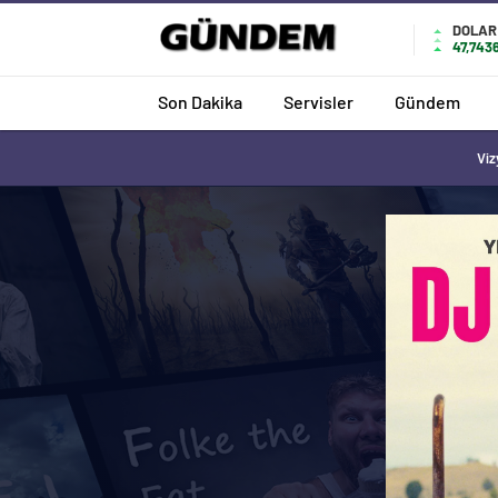
DOLAR
47,743
Son Dakika
Servisler
Gündem
Viz