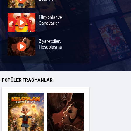
Minyonlar ve
Canavarlar
Ziyaretçiler:
Hesaplaşma
Nasreddin Hoca:
Zaman Yolcusu 4
POPÜLER FRAGMANLAR
Oyuncak Hikayesi 5
Hayvan Çiftliği