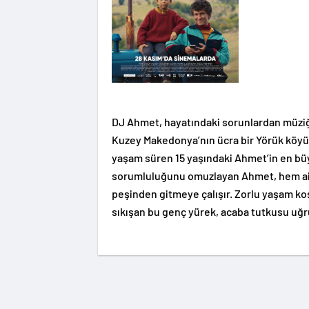
DJ Ahmet, hayatındaki sorunlardan müziğe
Kuzey Makedonya’nın ücra bir Yörük köyün
yaşam süren 15 yaşındaki Ahmet’in en büy
sorumluluğunu omuzlayan Ahmet, hem ail
peşinden gitmeye çalışır. Zorlu yaşam koş
sıkışan bu genç yürek, acaba tutkusu uğr