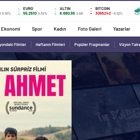
EURO
ALTIN
BITCOIN
6
55,2510
6.660,55
3095242
0.18%
0.32%
2,59
-0,10%
Ekonomi
Spor
Kadın
Foto Galeri
Yazarlar
yondaki Filmler
Haftanın Filmleri
Popüler Fragmanlar
Vizyon Tak