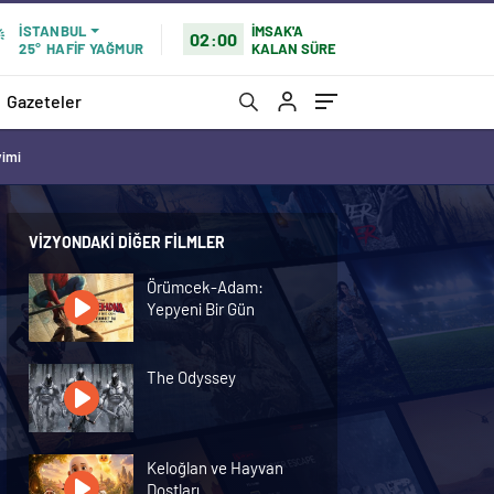
İMSAK'A
İSTANBUL
02:00
KALAN SÜRE
25°
HAFİF YAĞMUR
Gazeteler
vimi
VIZYONDAKI DIĞER FILMLER
Örümcek-Adam:
Yepyeni Bir Gün
The Odyssey
Keloğlan ve Hayvan
Dostları