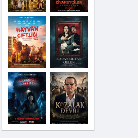
Karanlıktan Gelen
Şeytandan Satılık
Kozalak Devri
Moana