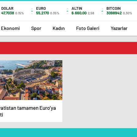
DOLAR
EURO
ALTIN
BITCOIN
47,7038
55,2170
6.660,00
3098942
0.15%
0.35%
2,58
0,30%
Ekonomi
Spor
Kadın
Foto Galeri
Yazarlar
vatistan tamamen Euro’ya
ti