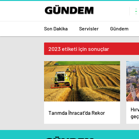
Son Dakika
Servisler
Gündem
2023 etiketi için sonuçlar
Hır
Tarımda İhracat’da Rekor
geç