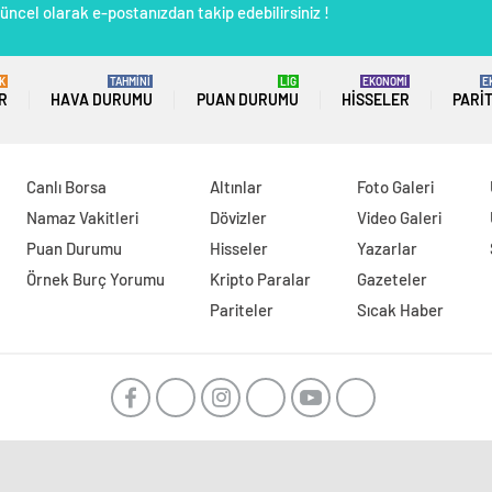
üncel olarak e-postanızdan takip edebilirsiniz !
K
TAHMİNİ
LİG
EKONOMİ
E
R
HAVA DURUMU
PUAN DURUMU
HISSELER
PARI
Canlı Borsa
Altınlar
Foto Galeri
Namaz Vakitleri
Dövizler
Video Galeri
Puan Durumu
Hisseler
Yazarlar
Örnek Burç Yorumu
Kripto Paralar
Gazeteler
Pariteler
Sıcak Haber