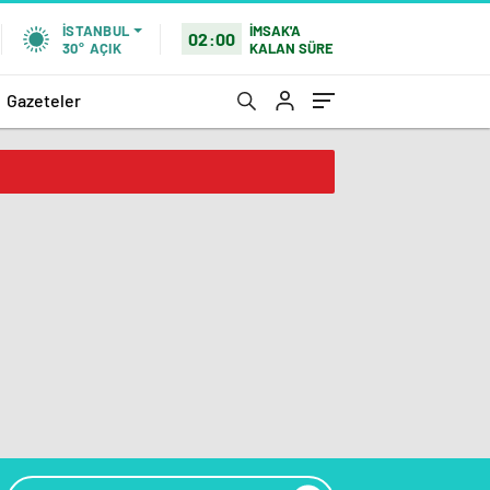
İMSAK'A
İSTANBUL
02:00
KALAN SÜRE
30°
AÇIK
Gazeteler