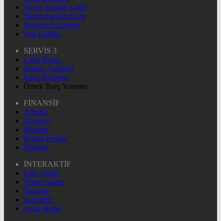
Yayın Akışları Light
Yayın Akışları Dark
Nöbetçi Eczaneler
Son Dakika
SERVİS 3
Canlı Borsa
Namaz Vakitleri
Puan Durumu
Örnek Burç Yorumu
FİNANSİF
Altınlar
Dövizler
Hisseler
Kripto Paralar
Pariteler
İNTERAKTİF
Foto Galeri
Video Galeri
Yazarlar
Gazeteler
Sıcak Haber