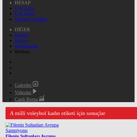
HESAP
Üye Giriş
Üye Kayıt
Şifremi Unuttum
DİĞER
İletişim
Künye
Hakkımızda
Reklam
Galeriler
Videolar
Canlı Borsa
A milli voleybol kadın etiketi için sonuçlar
Filenin Sultanları Avrupa