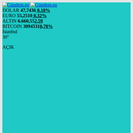
DOLAR
47,7436
0.18%
EURO
55,2510
0.32%
ALTIN
6.660,55
2,59
BITCOIN
3094531
0,70%
İstanbul
30°
AÇIK