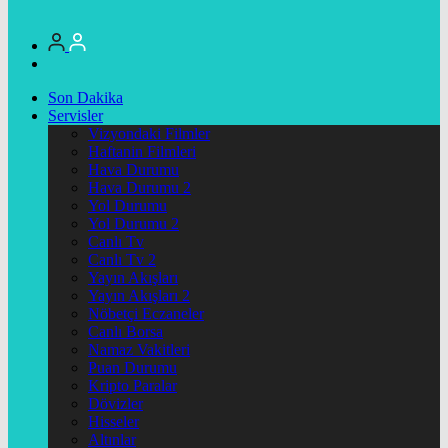
Son Dakika
Servisler
Vizyondaki Filmler
Haftanin Filmleri
Hava Durumu
Hava Durumu 2
Yol Durumu
Yol Durumu 2
Canlı Tv
Canlı Tv 2
Yayın Akışları
Yayın Akışları 2
Nöbetçi Eczaneler
Canlı Borsa
Namaz Vakitleri
Puan Durumu
Kripto Paralar
Dövizler
Hisseler
Altınlar