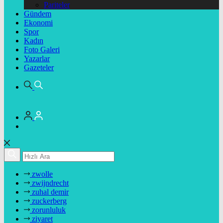
Pariteler
Gündem
Ekonomi
Spor
Kadın
Foto Galeri
Yazarlar
Gazeteler
zwolle
zwijndrecht
zuhal demir
zuckerberg
zorunluluk
ziyaret