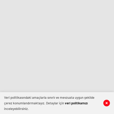
Veri politikasındaki amaçlarla sınırlı ve mevzuata uygun şekilde
çerez konumlandırmaktayız. Detaylar için
veri politikamızı
inceleyebilirsiniz.