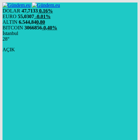
DOLAR
47,7133
0.16%
EURO
55,0307
-0.01%
ALTIN
6.544,84
0,80
BITCOIN
3066856
-0,40%
İstanbul
28°
AÇIK