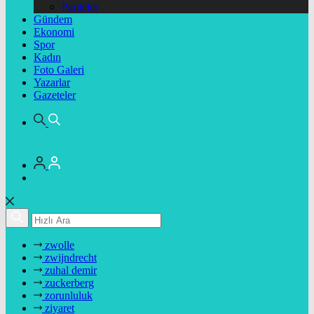
Pariteler
Gündem
Ekonomi
Spor
Kadın
Foto Galeri
Yazarlar
Gazeteler
zwolle
zwijndrecht
zuhal demir
zuckerberg
zorunluluk
ziyaret