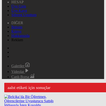
HESAP
Üye Giriş
Üye Kayıt
Şifremi Unuttum
DİĞER
İletişim
Künye
Hakkımızda
Reklam
Galeriler
Videolar
Canlı Borsa
aalst etiketi için sonuçlar