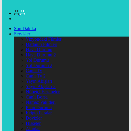
Son Dakika
Servisler
Vizyondaki Filmler
Haftanin Filmleri
Hava Durumu
Hava Durumu 2
Yol Durumu
Yol Durumu 2
Canlı Tv
Canlı Tv 2
Yayın Akışları
Yayın Akışları 2
Nöbetçi Eczaneler
Canlı Borsa
Namaz Vakitleri
Puan Durumu
Kripto Paralar
Dövizler
Hisseler
Altınlar