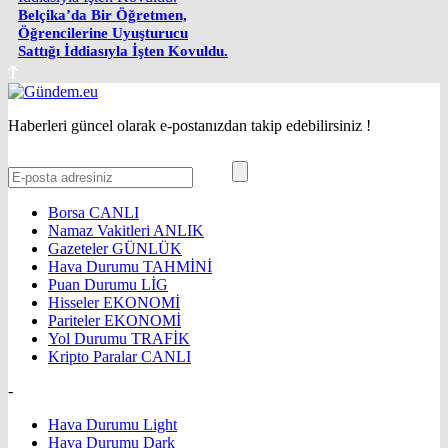
Belçika’da Bir Öğretmen,
Öğrencilerine Uyuşturucu
Sattığı İddiasıyla İşten Kovuldu.
Haberleri güncel olarak e-postanızdan takip edebilirsiniz !
Borsa
CANLI
Namaz Vakitleri
ANLIK
Gazeteler
GÜNLÜK
Hava Durumu
TAHMİNİ
Puan Durumu
LİG
Hisseler
EKONOMİ
Pariteler
EKONOMİ
Yol Durumu
TRAFİK
Kripto Paralar
CANLI
-
Hava Durumu Light
Hava Durumu Dark