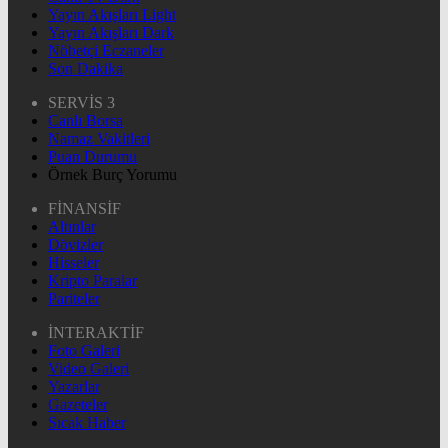
Yayın Akışları Light
Yayın Akışları Dark
Nöbetçi Eczaneler
Son Dakika
SERVİS 3
Canlı Borsa
Namaz Vakitleri
Puan Durumu
Örnek Burç Yorumu
FİNANSİF
Altınlar
Dövizler
Hisseler
Kripto Paralar
Pariteler
İNTERAKTİF
Foto Galeri
Video Galeri
Yazarlar
Gazeteler
Sıcak Haber