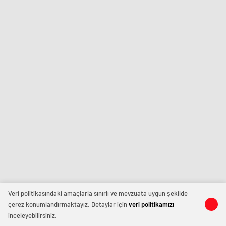
Veri politikasındaki amaçlarla sınırlı ve mevzuata uygun şekilde
çerez konumlandırmaktayız. Detaylar için
veri politikamızı
inceleyebilirsiniz.