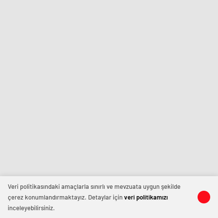
Veri politikasındaki amaçlarla sınırlı ve mevzuata uygun şekilde
çerez konumlandırmaktayız. Detaylar için
veri politikamızı
inceleyebilirsiniz.