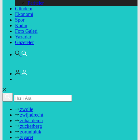
Pariteler
Gündem
Ekonomi
Spor
Kadın
Foto Galeri
Yazarlar
Gazeteler
zwolle
zwijndrecht
zuhal demir
zuckerberg
zorunluluk
ziyaret