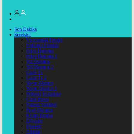
Son Dakika
Servisler
Vizyondaki Filmler
Haftanin Filmleri
Hava Durumu
Hava Durumu 2
Yol Durumu
Yol Durumu 2
Canlı Tv
Canlı Tv 2
Yayın Akışları
Yayın Akışları 2
Nöbetçi Eczaneler
Canlı Borsa
Namaz Vakitleri
Puan Durumu
Kripto Paralar
Dövizler
Hisseler
Altınlar