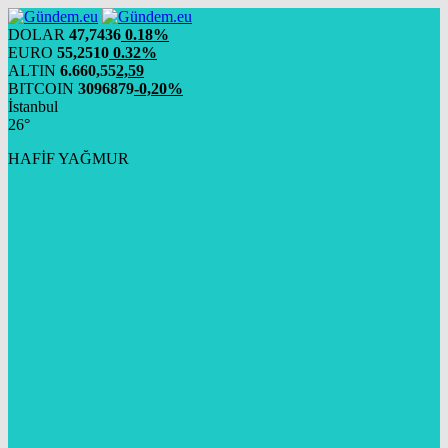
DOLAR
47,7436
0.18%
EURO
55,2510
0.32%
ALTIN
6.660,55
2,59
BITCOIN
3096879
-0,20%
İstanbul
26°
HAFİF YAĞMUR