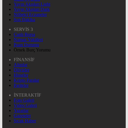
Yayın Akışları Light
Yayın Akışları Dark
Nöbetçi Eczaneler
Son Dakika
SERVİS 3
Canlı Borsa
Namaz Vakitleri
Puan Durumu
Örnek Burç Yorumu
FİNANSİF
Altınlar
Dövizler
Hisseler
Kripto Paralar
Pariteler
İNTERAKTİF
Foto Galeri
Video Galeri
Yazarlar
Gazeteler
Sıcak Haber