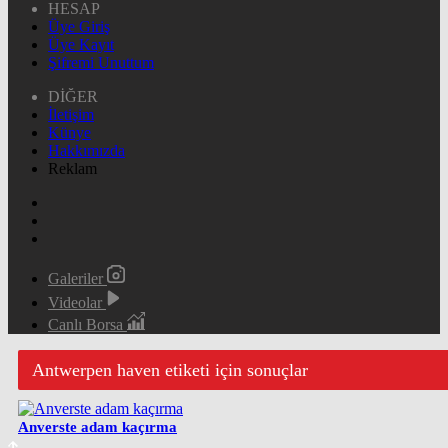
HESAP
Üye Giriş
Üye Kayıt
Şifremi Unuttum
DİĞER
İletişim
Künye
Hakkımızda
Reklam
Galeriler
Videolar
Canlı Borsa
Antwerpen haven etiketi için sonuçlar
Anverste adam kaçırma