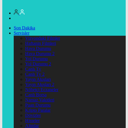
Son Dakika
Servisler
Vizyondaki Filmler
Haftanin Filmleri
Hava Durumu
Hava Durumu 2
Yol Durumu
Yol Durumu 2
Canlı Tv
Canlı Tv 2
Yayın Akışları
Yayın Akışları 2
Nöbetçi Eczaneler
Canlı Borsa
Namaz Vakitleri
Puan Durumu
Kripto Paralar
Dövizler
Hisseler
Altınlar