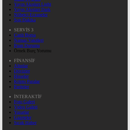
Yayın Akışları Light
Yayın Akışları Dark
Nöbetçi Eczaneler
Son Dakika
SERVİS 3
Canlı Borsa
Namaz Vakitleri
Puan Durumu
Örnek Burç Yorumu
FİNANSİF
Altınlar
Dövizler
Hisseler
Kripto Paralar
Pariteler
İNTERAKTİF
Foto Galeri
Video Galeri
Yazarlar
Gazeteler
Sıcak Haber