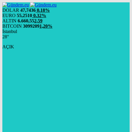
DOLAR
47,7436
0.18%
EURO
55,2510
0.32%
ALTIN
6.660,55
2,59
BITCOIN
3099209
1,20%
İstanbul
28°
AÇIK