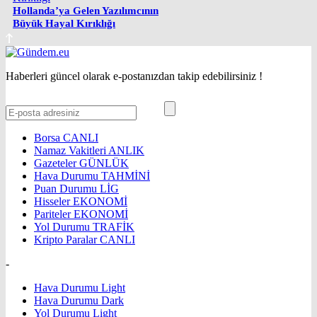
Hollanda’ya Gelen Yazılımcının
Büyük Hayal Kırıklığı
Haberleri güncel olarak e-postanızdan takip edebilirsiniz !
Borsa
CANLI
Namaz Vakitleri
ANLIK
Gazeteler
GÜNLÜK
Hava Durumu
TAHMİNİ
Puan Durumu
LİG
Hisseler
EKONOMİ
Pariteler
EKONOMİ
Yol Durumu
TRAFİK
Kripto Paralar
CANLI
-
Hava Durumu Light
Hava Durumu Dark
Yol Durumu Light