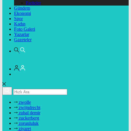
Pariteler
Gündem
Ekonomi
Spor
Kadın
Foto Galeri
Yazarlar
Gazeteler
zwolle
zwijndrecht
zuhal demir
zuckerberg
zorunluluk
ziyaret