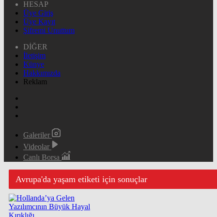
HESAP
Üye Giriş
Üye Kayıt
Şifremi Unuttum
DİĞER
İletişim
Künye
Hakkımızda
Reklam
Galeriler
Videolar
Canlı Borsa
Avrupa'da yaşam etiketi için sonuçlar