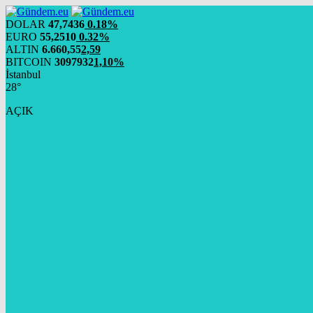
DOLAR
47,7436
0.18%
EURO
55,2510
0.32%
ALTIN
6.660,55
2,59
BITCOIN
3097932
1,10%
İstanbul
28°
AÇIK