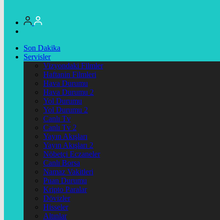
Son Dakika
Servisler
Vizyondaki Filmler
Haftanin Filmleri
Hava Durumu
Hava Durumu 2
Yol Durumu
Yol Durumu 2
Canlı Tv
Canlı Tv 2
Yayın Akışları
Yayın Akışları 2
Nöbetçi Eczaneler
Canlı Borsa
Namaz Vakitleri
Puan Durumu
Kripto Paralar
Dövizler
Hisseler
Altınlar