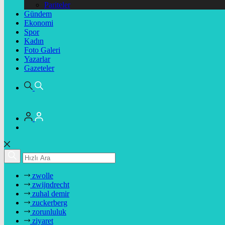
Pariteler
Gündem
Ekonomi
Spor
Kadın
Foto Galeri
Yazarlar
Gazeteler
zwolle
zwijndrecht
zuhal demir
zuckerberg
zorunluluk
ziyaret