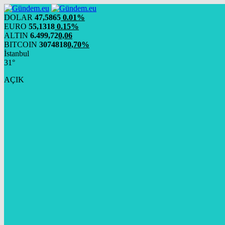
DOLAR
47,5865
0.01%
EURO
55,1318
0.15%
ALTIN
6.499,72
0,06
BITCOIN
3074818
0,70%
İstanbul
31°
AÇIK