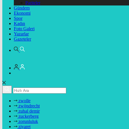
Pariteler
Gündem
Ekonomi
Spor
Kadın
Foto Galeri
Yazarlar
Gazeteler
zwolle
zwijndrecht
zuhal demir
zuckerberg
zorunluluk
ziyaret