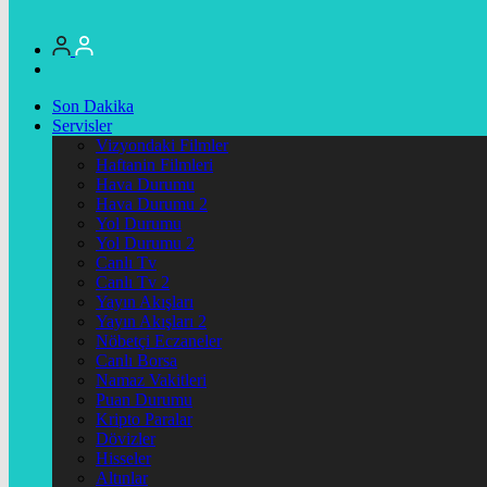
Son Dakika
Servisler
Vizyondaki Filmler
Haftanin Filmleri
Hava Durumu
Hava Durumu 2
Yol Durumu
Yol Durumu 2
Canlı Tv
Canlı Tv 2
Yayın Akışları
Yayın Akışları 2
Nöbetçi Eczaneler
Canlı Borsa
Namaz Vakitleri
Puan Durumu
Kripto Paralar
Dövizler
Hisseler
Altınlar