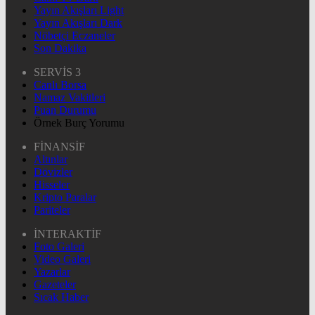
Yayın Akışları Light
Yayın Akışları Dark
Nöbetçi Eczaneler
Son Dakika
SERVİS 3
Canlı Borsa
Namaz Vakitleri
Puan Durumu
Örnek Burç Yorumu
FİNANSİF
Altınlar
Dövizler
Hisseler
Kripto Paralar
Pariteler
İNTERAKTİF
Foto Galeri
Video Galeri
Yazarlar
Gazeteler
Sıcak Haber