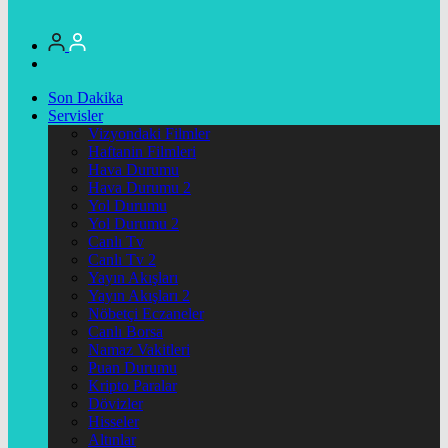
Son Dakika
Servisler
Vizyondaki Filmler
Haftanin Filmleri
Hava Durumu
Hava Durumu 2
Yol Durumu
Yol Durumu 2
Canlı Tv
Canlı Tv 2
Yayın Akışları
Yayın Akışları 2
Nöbetçi Eczaneler
Canlı Borsa
Namaz Vakitleri
Puan Durumu
Kripto Paralar
Dövizler
Hisseler
Altınlar