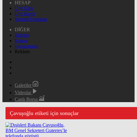
HESAP
Üye Giriş
Üye Kayıt
Şifremi Unuttum
DİĞER
İletişim
Künye
Hakkımızda
Reklam
Galeriler
Videolar
Canlı Borsa
Çavuşoğlu etiketi için sonuçlar