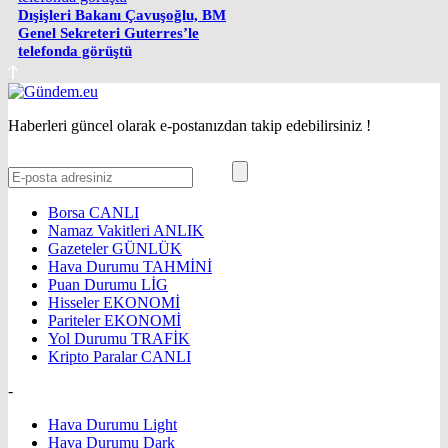
Dışişleri Bakanı Çavuşoğlu, BM
Genel Sekreteri Guterres’le
telefonda görüştü
Haberleri güncel olarak e-postanızdan takip edebilirsiniz !
Borsa
CANLI
Namaz Vakitleri
ANLIK
Gazeteler
GÜNLÜK
Hava Durumu
TAHMİNİ
Puan Durumu
LİG
Hisseler
EKONOMİ
Pariteler
EKONOMİ
Yol Durumu
TRAFİK
Kripto Paralar
CANLI
-
Hava Durumu Light
Hava Durumu Dark