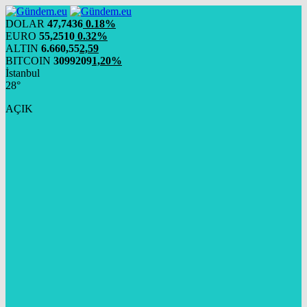
DOLAR
47,7436
0.18%
EURO
55,2510
0.32%
ALTIN
6.660,55
2,59
BITCOIN
3099209
1,20%
İstanbul
28°
AÇIK