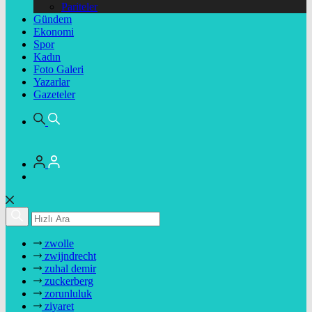
Pariteler
Gündem
Ekonomi
Spor
Kadın
Foto Galeri
Yazarlar
Gazeteler
zwolle
zwijndrecht
zuhal demir
zuckerberg
zorunluluk
ziyaret