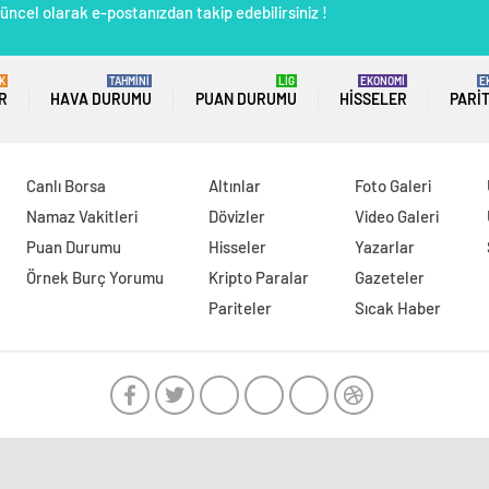
üncel olarak e-postanızdan takip edebilirsiniz !
K
TAHMİNİ
LİG
EKONOMİ
E
R
HAVA DURUMU
PUAN DURUMU
HISSELER
PARI
Canlı Borsa
Altınlar
Foto Galeri
Namaz Vakitleri
Dövizler
Video Galeri
Puan Durumu
Hisseler
Yazarlar
Örnek Burç Yorumu
Kripto Paralar
Gazeteler
Pariteler
Sıcak Haber