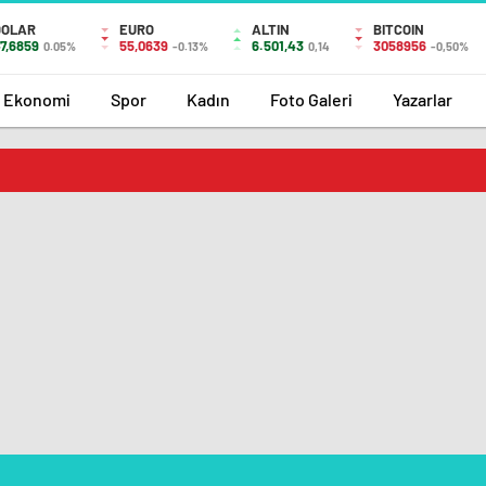
DOLAR
EURO
ALTIN
BITCOIN
7,6859
55,0639
6.501,43
3058956
0.05%
-0.13%
0,14
-0,50%
Ekonomi
Spor
Kadın
Foto Galeri
Yazarlar