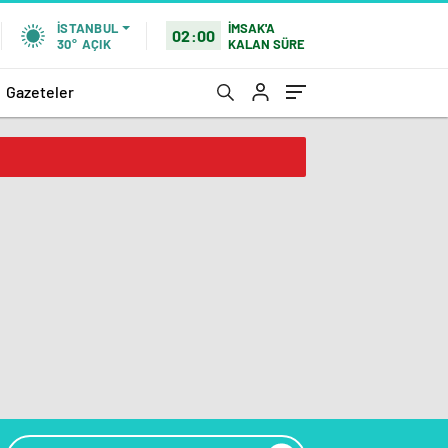
İMSAK'A
İSTANBUL
02:00
KALAN SÜRE
30°
AÇIK
Gazeteler