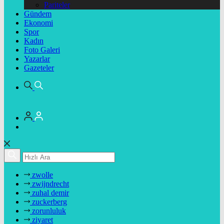
Pariteler
Gündem
Ekonomi
Spor
Kadın
Foto Galeri
Yazarlar
Gazeteler
zwolle
zwijndrecht
zuhal demir
zuckerberg
zorunluluk
ziyaret