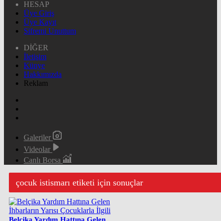
HESAP
Üye Giriş
Üye Kayıt
Şifremi Unuttum
DİĞER
İletişim
Künye
Hakkımızda
Reklam
Galeriler
Videolar
Canlı Borsa
çocuk istismarı etiketi için sonuçlar
Belçika Yardım Hattına Gelen