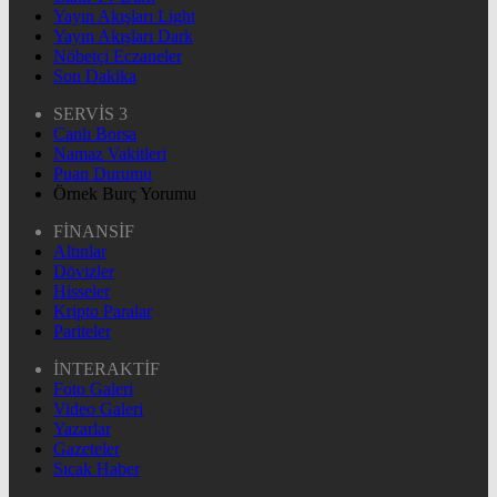
Yayın Akışları Light
Yayın Akışları Dark
Nöbetçi Eczaneler
Son Dakika
SERVİS 3
Canlı Borsa
Namaz Vakitleri
Puan Durumu
Örnek Burç Yorumu
FİNANSİF
Altınlar
Dövizler
Hisseler
Kripto Paralar
Pariteler
İNTERAKTİF
Foto Galeri
Video Galeri
Yazarlar
Gazeteler
Sıcak Haber