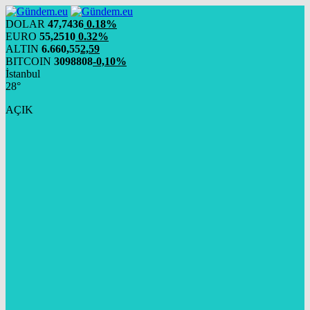
DOLAR
47,7436
0.18%
EURO
55,2510
0.32%
ALTIN
6.660,55
2,59
BITCOIN
3098808
-0,10%
İstanbul
28°
AÇIK