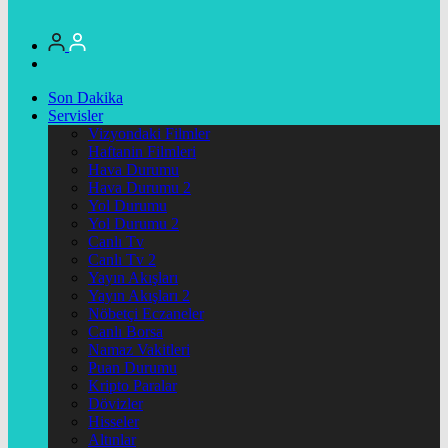
Son Dakika
Servisler
Vizyondaki Filmler
Haftanin Filmleri
Hava Durumu
Hava Durumu 2
Yol Durumu
Yol Durumu 2
Canlı Tv
Canlı Tv 2
Yayın Akışları
Yayın Akışları 2
Nöbetçi Eczaneler
Canlı Borsa
Namaz Vakitleri
Puan Durumu
Kripto Paralar
Dövizler
Hisseler
Altınlar