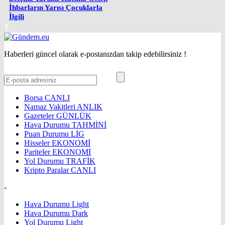
İhbarların Yarısı Çocuklarla
İlgili
Haberleri güncel olarak e-postanızdan takip edebilirsiniz !
Borsa
CANLI
Namaz Vakitleri
ANLIK
Gazeteler
GÜNLÜK
Hava Durumu
TAHMİNİ
Puan Durumu
LİG
Hisseler
EKONOMİ
Pariteler
EKONOMİ
Yol Durumu
TRAFİK
Kripto Paralar
CANLI
-
Hava Durumu Light
Hava Durumu Dark
Yol Durumu Light