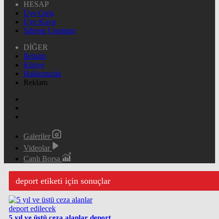
HESAP
Üye Giriş
Üye Kayıt
Şifremi Unuttum
DİĞER
İletişim
Künye
Hakkımızda
Reklam
Galeriler
Videolar
Canlı Borsa
deport etiketi için sonuçlar
5 yıl ve üstü ceza alanlar deport