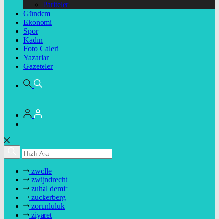
Pariteler
Gündem
Ekonomi
Spor
Kadın
Foto Galeri
Yazarlar
Gazeteler
zwolle
zwijndrecht
zuhal demir
zuckerberg
zorunluluk
ziyaret