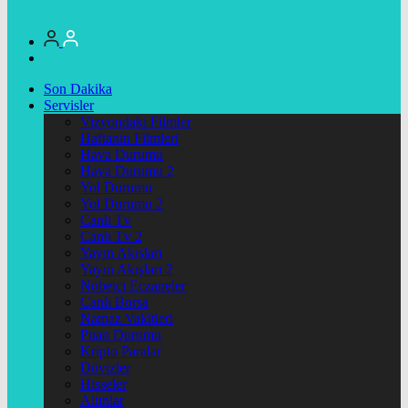
Son Dakika
Servisler
Vizyondaki Filmler
Haftanin Filmleri
Hava Durumu
Hava Durumu 2
Yol Durumu
Yol Durumu 2
Canlı Tv
Canlı Tv 2
Yayın Akışları
Yayın Akışları 2
Nöbetçi Eczaneler
Canlı Borsa
Namaz Vakitleri
Puan Durumu
Kripto Paralar
Dövizler
Hisseler
Altınlar