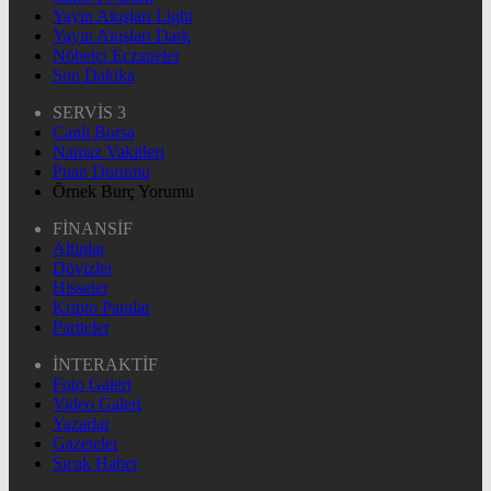
Yayın Akışları Light
Yayın Akışları Dark
Nöbetçi Eczaneler
Son Dakika
SERVİS 3
Canlı Borsa
Namaz Vakitleri
Puan Durumu
Örnek Burç Yorumu
FİNANSİF
Altınlar
Dövizler
Hisseler
Kripto Paralar
Pariteler
İNTERAKTİF
Foto Galeri
Video Galeri
Yazarlar
Gazeteler
Sıcak Haber