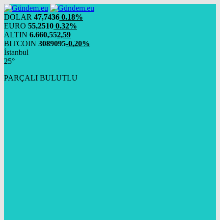
DOLAR
47,7436
0.18%
EURO
55,2510
0.32%
ALTIN
6.660,55
2,59
BITCOIN
3089095
-0,20%
İstanbul
25°
PARÇALI BULUTLU