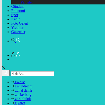
Pariteler
Gündem
Ekonomi
Spor
Kadın
Foto Galeri
Yazarlar
Gazeteler
zwolle
zwijndrecht
zuhal demir
zuckerberg
zorunluluk
ziyaret