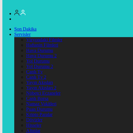
Son Dakika
Servisler
Vizyondaki Filmler
Haftanin Filmleri
Hava Durumu
Hava Durumu 2
Yol Durumu
Yol Durumu 2
Canlı Tv
Canlı Tv 2
Yayın Akışları
Yayın Akışları 2
Nöbetçi Eczaneler
Canlı Borsa
Namaz Vakitleri
Puan Durumu
Kripto Paralar
Dövizler
Hisseler
Altınlar