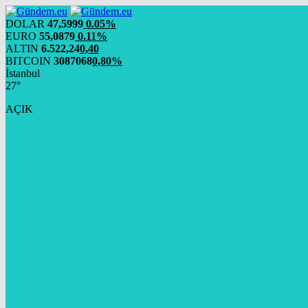
DOLAR
47,5999
0.05%
EURO
55,0879
0.11%
ALTIN
6.522,24
0,40
BITCOIN
3087068
0,80%
İstanbul
27°
AÇIK