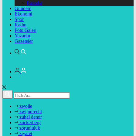
Pariteler
Gündem
Ekonomi
Spor
Kadın
Foto Galeri
Yazarlar
Gazeteler
zwolle
zwijndrecht
zuhal demir
zuckerberg
zorunluluk
ziyaret