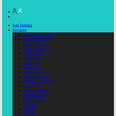
Son Dakika
Servisler
Vizyondaki Filmler
Haftanin Filmleri
Hava Durumu
Hava Durumu 2
Yol Durumu
Yol Durumu 2
Canlı Tv
Canlı Tv 2
Yayın Akışları
Yayın Akışları 2
Nöbetçi Eczaneler
Canlı Borsa
Namaz Vakitleri
Puan Durumu
Kripto Paralar
Dövizler
Hisseler
Altınlar