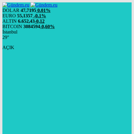
DOLAR
47,7195
0.01%
EURO
55,1357
-0.1%
ALTIN
6.652,43
-0,12
BITCOIN
3084594
-0,60%
İstanbul
29°
AÇIK