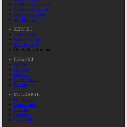
Yayın Akışları Light
Yayın Akışları Dark
Nöbetçi Eczaneler
Son Dakika
SERVİS 3
Canlı Borsa
Namaz Vakitleri
Puan Durumu
Örnek Burç Yorumu
FİNANSİF
Altınlar
Dövizler
Hisseler
Kripto Paralar
Pariteler
İNTERAKTİF
Foto Galeri
Video Galeri
Yazarlar
Gazeteler
Sıcak Haber