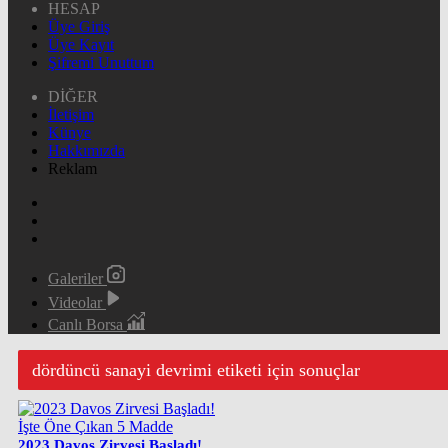
HESAP
Üye Giriş
Üye Kayıt
Şifremi Unuttum
DİĞER
İletişim
Künye
Hakkımızda
Reklam
Galeriler
Videolar
Canlı Borsa
dördüncü sanayi devrimi etiketi için sonuçlar
2023 Davos Zirvesi Başladı!