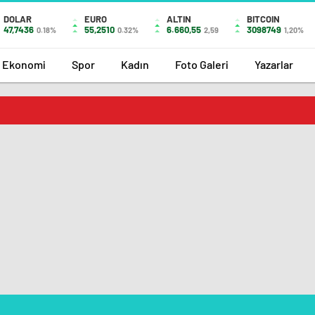
DOLAR
EURO
ALTIN
BITCOIN
47,7436
55,2510
6.660,55
3098749
0.18%
0.32%
2,59
1,20%
Ekonomi
Spor
Kadın
Foto Galeri
Yazarlar