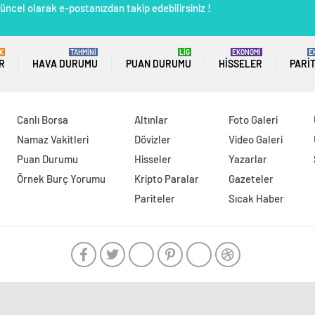
üncel olarak e-postanızdan takip edebilirsiniz !
K
TAHMİNİ
LİG
EKONOMİ
E
R
HAVA DURUMU
PUAN DURUMU
HISSELER
PARI
Canlı Borsa
Altınlar
Foto Galeri
Namaz Vakitleri
Dövizler
Video Galeri
Puan Durumu
Hisseler
Yazarlar
Örnek Burç Yorumu
Kripto Paralar
Gazeteler
Pariteler
Sıcak Haber