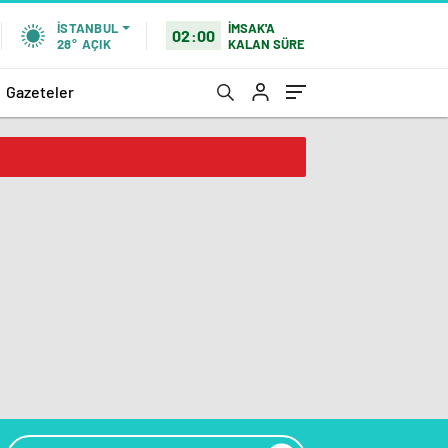
İMSAK'A
İSTANBUL
02:00
KALAN SÜRE
28°
AÇIK
Gazeteler