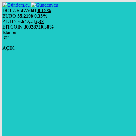
DOLAR
47,7041
0.15%
EURO
55,2198
0.35%
ALTIN
6.647,21
2,38
BITCOIN
3092872
0,30%
İstanbul
30°
AÇIK