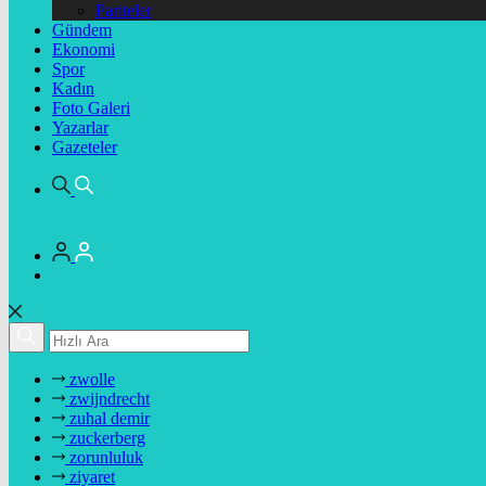
Pariteler
Gündem
Ekonomi
Spor
Kadın
Foto Galeri
Yazarlar
Gazeteler
zwolle
zwijndrecht
zuhal demir
zuckerberg
zorunluluk
ziyaret