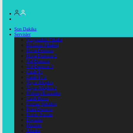
Son Dakika
Servisler
Vizyondaki Filmler
Haftanin Filmleri
Hava Durumu
Hava Durumu 2
Yol Durumu
Yol Durumu 2
Canlı Tv
Canlı Tv 2
Yayın Akışları
Yayın Akışları 2
Nöbetçi Eczaneler
Canlı Borsa
Namaz Vakitleri
Puan Durumu
Kripto Paralar
Dövizler
Hisseler
Altınlar