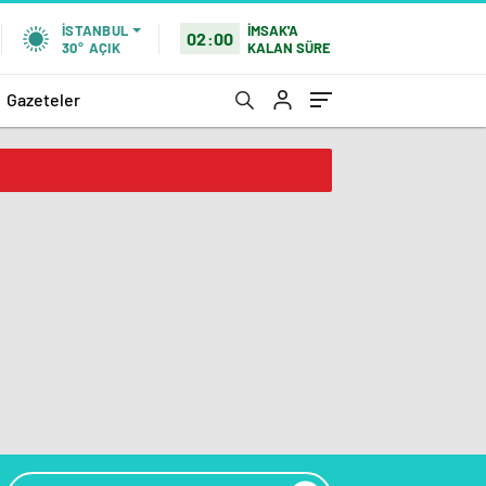
İMSAK'A
İSTANBUL
02:00
KALAN SÜRE
30°
AÇIK
Gazeteler