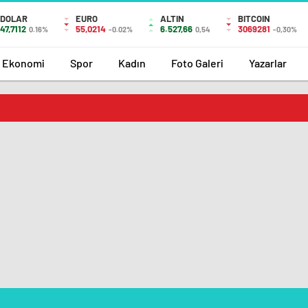
DOLAR
EURO
ALTIN
BITCOIN
47,7112
55,0214
6.527,66
3069281
0.16%
-0.02%
0,54
-0,30%
Ekonomi
Spor
Kadın
Foto Galeri
Yazarlar