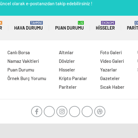
üncel olarak e-postanızdan takip edebilirsiniz !
K
TAHMİNİ
LİG
EKONOMİ
E
R
HAVA DURUMU
PUAN DURUMU
HISSELER
PARI
Canlı Borsa
Altınlar
Foto Galeri
Namaz Vakitleri
Dövizler
Video Galeri
Puan Durumu
Hisseler
Yazarlar
Örnek Burç Yorumu
Kripto Paralar
Gazeteler
Pariteler
Sıcak Haber