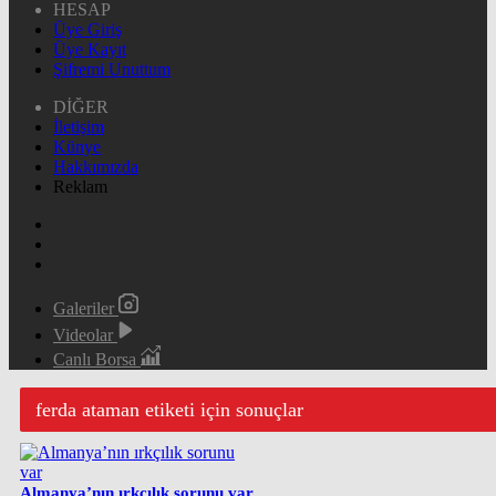
HESAP
Üye Giriş
Üye Kayıt
Şifremi Unuttum
DİĞER
İletişim
Künye
Hakkımızda
Reklam
Galeriler
Videolar
Canlı Borsa
ferda ataman etiketi için sonuçlar
Almanya’nın ırkçılık sorunu var