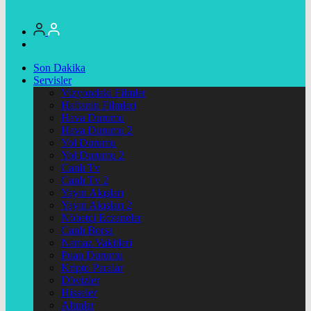
Son Dakika
Servisler
Vizyondaki Filmler
Haftanin Filmleri
Hava Durumu
Hava Durumu 2
Yol Durumu
Yol Durumu 2
Canlı Tv
Canlı Tv 2
Yayın Akışları
Yayın Akışları 2
Nöbetçi Eczaneler
Canlı Borsa
Namaz Vakitleri
Puan Durumu
Kripto Paralar
Dövizler
Hisseler
Altınlar