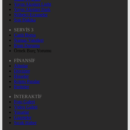
Yayın Akışları Light
Yayın Akışları Dark
Nöbetçi Eczaneler
Son Dakika
SERVİS 3
Canlı Borsa
Namaz Vakitleri
Puan Durumu
Örnek Burç Yorumu
FİNANSİF
Altınlar
Dövizler
Hisseler
Kripto Paralar
Pariteler
İNTERAKTİF
Foto Galeri
Video Galeri
Yazarlar
Gazeteler
Sıcak Haber