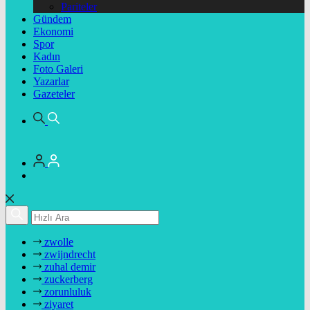
Pariteler
Gündem
Ekonomi
Spor
Kadın
Foto Galeri
Yazarlar
Gazeteler
zwolle
zwijndrecht
zuhal demir
zuckerberg
zorunluluk
ziyaret