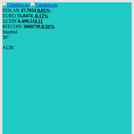
DOLAR
47,7024
0.05%
EURO
55,0474
-0.12%
ALTIN
6.499,51
0,11
BITCOIN
3060739
-0,50%
İstanbul
30°
AÇIK