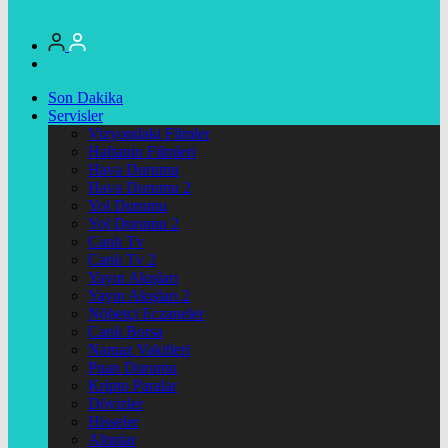
Son Dakika
Servisler
Vizyondaki Filmler
Haftanin Filmleri
Hava Durumu
Hava Durumu 2
Yol Durumu
Yol Durumu 2
Canlı Tv
Canlı Tv 2
Yayın Akışları
Yayın Akışları 2
Nöbetçi Eczaneler
Canlı Borsa
Namaz Vakitleri
Puan Durumu
Kripto Paralar
Dövizler
Hisseler
Altınlar