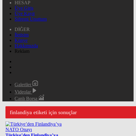
HESAP
Üye Giriş
Üye Kayıt
Şifremi Unuttum
DİĞER
İletişim
Künye
Hakkımızda
Reklam
Galeriler
Videolar
Canlı Borsa
finlandiya etiketi için sonuçlar
Türkiye’den Finlandiya’ya