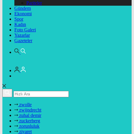
Pariteler
Gündem
Ekonomi
Spor
Kadın
Foto Galeri
Yazarlar
Gazeteler
zwolle
zwijndrecht
zuhal demir
zuckerberg
zorunluluk
ziyaret