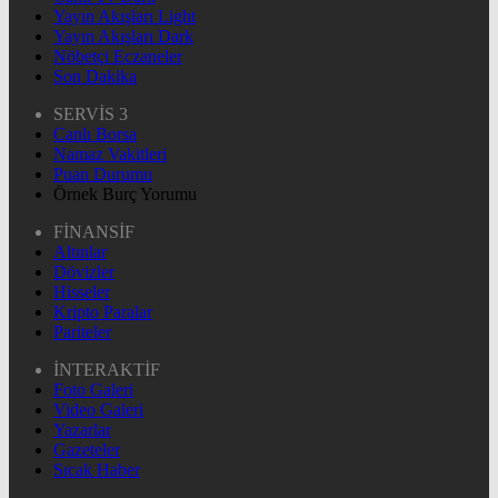
Yayın Akışları Light
Yayın Akışları Dark
Nöbetçi Eczaneler
Son Dakika
SERVİS 3
Canlı Borsa
Namaz Vakitleri
Puan Durumu
Örnek Burç Yorumu
FİNANSİF
Altınlar
Dövizler
Hisseler
Kripto Paralar
Pariteler
İNTERAKTİF
Foto Galeri
Video Galeri
Yazarlar
Gazeteler
Sıcak Haber