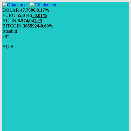
DOLAR
47,7096
0.17%
EURO
55,0146
-0.01%
ALTIN
6.574,04
1,25
BITCOIN
3065924
-0,60%
İstanbul
28°
AÇIK