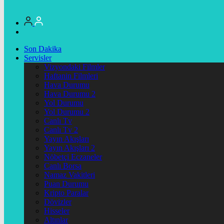
Son Dakika
Servisler
Vizyondaki Filmler
Haftanin Filmleri
Hava Durumu
Hava Durumu 2
Yol Durumu
Yol Durumu 2
Canlı Tv
Canlı Tv 2
Yayın Akışları
Yayın Akışları 2
Nöbetçi Eczaneler
Canlı Borsa
Namaz Vakitleri
Puan Durumu
Kripto Paralar
Dövizler
Hisseler
Altınlar