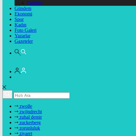
Pariteler
Gündem
Ekonomi
Spor
Kadın
Foto Galeri
Yazarlar
Gazeteler
zwolle
zwijndrecht
zuhal demir
zuckerberg
zorunluluk
ziyaret