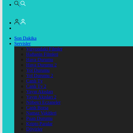
Son Dakika
Servisler
Vizyondaki Filmler
Haftanin Filmleri
Hava Durumu
Hava Durumu 2
Yol Durumu
Yol Durumu 2
Canlı Tv
Canlı Tv 2
Yayın Akışları
Yayın Akışları 2
Nöbetçi Eczaneler
Canlı Borsa
Namaz Vakitleri
Puan Durumu
Kripto Paralar
Dövizler