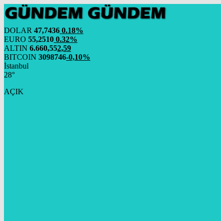
DOLAR
47,7436
0.18%
EURO
55,2510
0.32%
ALTIN
6.660,55
2,59
BITCOIN
3098746
-0,10%
İstanbul
28°
AÇIK