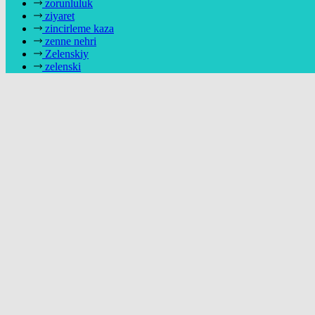
zorunluluk
ziyaret
zincirleme kaza
zenne nehri
Zelenskiy
zelenski