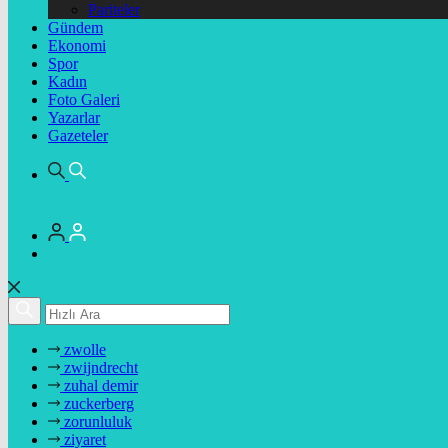
Pariteler
Gündem
Ekonomi
Spor
Kadın
Foto Galeri
Yazarlar
Gazeteler
zwolle
zwijndrecht
zuhal demir
zuckerberg
zorunluluk
ziyaret