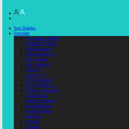
Son Dakika
Servisler
Vizyondaki Filmler
Haftanin Filmleri
Hava Durumu
Hava Durumu 2
Yol Durumu
Yol Durumu 2
Canlı Tv
Canlı Tv 2
Yayın Akışları
Yayın Akışları 2
Nöbetçi Eczaneler
Canlı Borsa
Namaz Vakitleri
Puan Durumu
Kripto Paralar
Dövizler
Hisseler
Altınlar