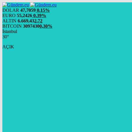
DOLAR
47,7059
0.15%
EURO
55,2426
0.39%
ALTIN
6.669,43
2,72
BITCOIN
3097430
0,30%
İstanbul
30°
AÇIK