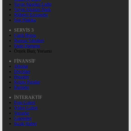
Yayın Akışları Light
Yayın Akışları Dark
Nöbetçi Eczaneler
Son Dakika
SERVİS 3
Canlı Borsa
Namaz Vakitleri
Puan Durumu
Örnek Burç Yorumu
FİNANSİF
Altınlar
Dövizler
Hisseler
Kripto Paralar
Pariteler
İNTERAKTİF
Foto Galeri
Video Galeri
Yazarlar
Gazeteler
Sıcak Haber