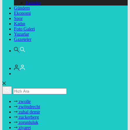
Pariteler
Gündem
Ekonomi
Spor
Kadın
Foto Galeri
Yazarlar
Gazeteler
zwolle
zwijndrecht
zuhal demir
zuckerberg
zorunluluk
ziyaret