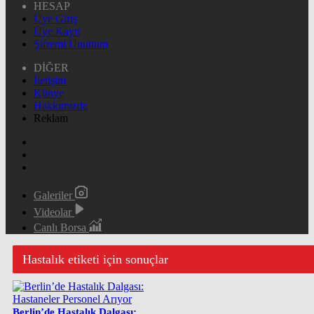
HESAP
Üye Giriş
Üye Kayıt
Şifremi Unuttum
DİĞER
İletişim
Künye
Hakkımızda
Reklam
Galeriler
Videolar
Canlı Borsa
Hastalık etiketi için sonuçlar
Berlin’de Hastalık Dalgası: