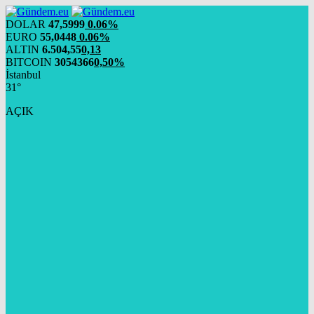
DOLAR
47,5999
0.06%
EURO
55,0448
0.06%
ALTIN
6.504,55
0,13
BITCOIN
3054366
0,50%
İstanbul
31°
AÇIK