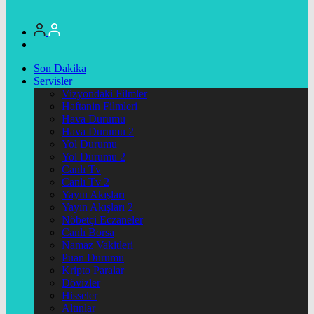
Son Dakika
Servisler
Vizyondaki Filmler
Haftanin Filmleri
Hava Durumu
Hava Durumu 2
Yol Durumu
Yol Durumu 2
Canlı Tv
Canlı Tv 2
Yayın Akışları
Yayın Akışları 2
Nöbetçi Eczaneler
Canlı Borsa
Namaz Vakitleri
Puan Durumu
Kripto Paralar
Dövizler
Hisseler
Altınlar