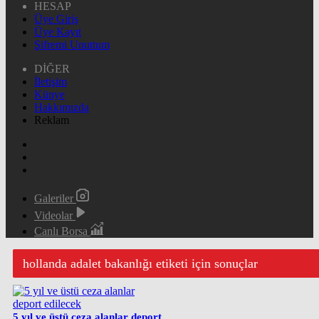
HESAP
Üye Giriş
Üye Kayıt
Şifremi Unuttum
DİĞER
İletişim
Künye
Hakkımızda
Reklam
Galeriler
Videolar
Canlı Borsa
hollanda adalet bakanlığı etiketi için sonuçlar
5 yıl ve üstü ceza alanlar deport