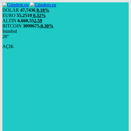
DOLAR
47,7436
0.18%
EURO
55,2510
0.32%
ALTIN
6.660,55
2,59
BITCOIN
3099675
-0,30%
İstanbul
28°
AÇIK