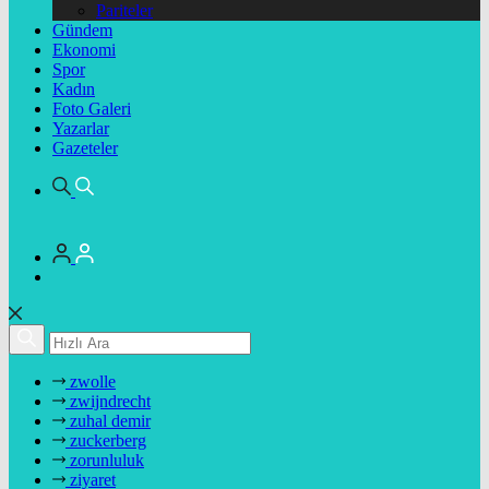
Pariteler
Gündem
Ekonomi
Spor
Kadın
Foto Galeri
Yazarlar
Gazeteler
zwolle
zwijndrecht
zuhal demir
zuckerberg
zorunluluk
ziyaret