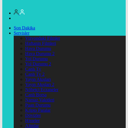
Son Dakika
Servisler
Vizyondaki Filmler
Haftanin Filmleri
Hava Durumu
Hava Durumu 2
Yol Durumu
Yol Durumu 2
Canlı Tv
Canlı Tv 2
Yayın Akışları
Yayın Akışları 2
Nöbetçi Eczaneler
Canlı Borsa
Namaz Vakitleri
Puan Durumu
Kripto Paralar
Dövizler
Hisseler
Altınlar