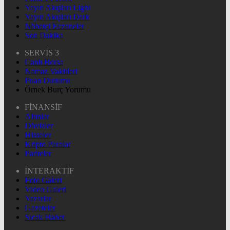
Yayın Akışları Light
Yayın Akışları Dark
Nöbetçi Eczaneler
Son Dakika
SERVİS 3
Canlı Borsa
Namaz Vakitleri
Puan Durumu
Örnek Burç Yorumu
FİNANSİF
Altınlar
Dövizler
Hisseler
Kripto Paralar
Pariteler
İNTERAKTİF
Foto Galeri
Video Galeri
Yazarlar
Gazeteler
Sıcak Haber