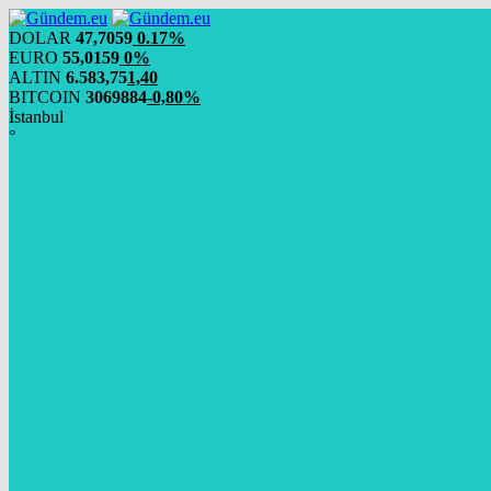
DOLAR
47,7059
0.17%
EURO
55,0159
0%
ALTIN
6.583,75
1,40
BITCOIN
3069884
-0,80%
İstanbul
°