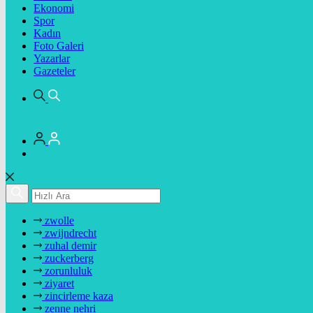
Ekonomi
Spor
Kadın
Foto Galeri
Yazarlar
Gazeteler
zwolle
zwijndrecht
zuhal demir
zuckerberg
zorunluluk
ziyaret
zincirleme kaza
zenne nehri