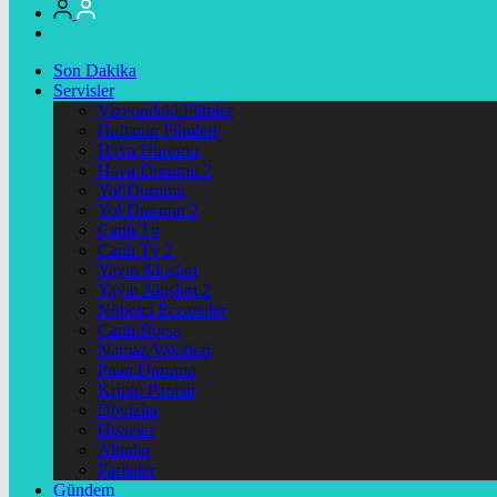
Son Dakika
Servisler
Vizyondaki Filmler
Haftanin Filmleri
Hava Durumu
Hava Durumu 2
Yol Durumu
Yol Durumu 2
Canlı Tv
Canlı Tv 2
Yayın Akışları
Yayın Akışları 2
Nöbetçi Eczaneler
Canlı Borsa
Namaz Vakitleri
Puan Durumu
Kripto Paralar
Dövizler
Hisseler
Altınlar
Pariteler
Gündem