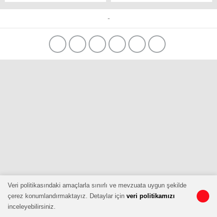
vakaları artıyor
7 Kişi Hakkında Dava
Açılıyor
-
Veri politikasındaki amaçlarla sınırlı ve mevzuata uygun şekilde
çerez konumlandırmaktayız. Detaylar için
veri politikamızı
inceleyebilirsiniz.