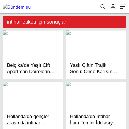
intihar etiketi için sonuçlar
Belçika’da Yaşlı Çift
Yaşlı Çiftin Trajik
Apartman Dairelerinde
Sonu: Önce Karısını
Ölü Bulundu
Sonra Kendini Vurdu
Hollanda’da gençler
Hollanda’da İntihar
arasında intihar
İlacı Temini İddiasıyla