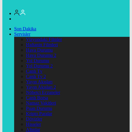
Son Dakika
Servisler
Vizyondaki Filmler
Haftanin Filmleri
Hava Durumu
Hava Durumu 2
Yol Durumu
Yol Durumu 2
Canlı Tv
Canlı Tv 2
Yayın Akışları
Yayın Akışları 2
Nöbetçi Eczaneler
Canlı Borsa
Namaz Vakitleri
Puan Durumu
Kripto Paralar
Dövizler
Hisseler
Altınlar