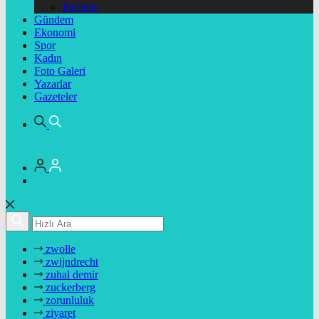
Pariteler
Gündem
Ekonomi
Spor
Kadın
Foto Galeri
Yazarlar
Gazeteler
zwolle
zwijndrecht
zuhal demir
zuckerberg
zorunluluk
ziyaret