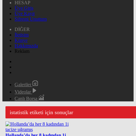
HESAP
Üye Giriş
Üye Kayıt
Şifremi Unuttum
DİĞER
İletişim
Künye
Hakkımızda
Reklam
Galeriler
Videolar
Canlı Borsa
istatistik etiketi için sonuçlar
Hollanda’da her 8 kadından 1i