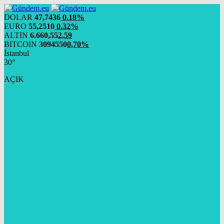
DOLAR
47,7436
0.18%
EURO
55,2510
0.32%
ALTIN
6.660,55
2,59
BITCOIN
3094550
0,70%
İstanbul
30°
AÇIK