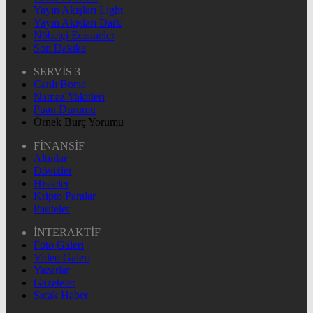
Yayın Akışları Light
Yayın Akışları Dark
Nöbetçi Eczaneler
Son Dakika
SERVİS 3
Canlı Borsa
Namaz Vakitleri
Puan Durumu
Örnek Burç Yorumu
FİNANSİF
Altınlar
Dövizler
Hisseler
Kripto Paralar
Pariteler
İNTERAKTİF
Foto Galeri
Video Galeri
Yazarlar
Gazeteler
Sıcak Haber