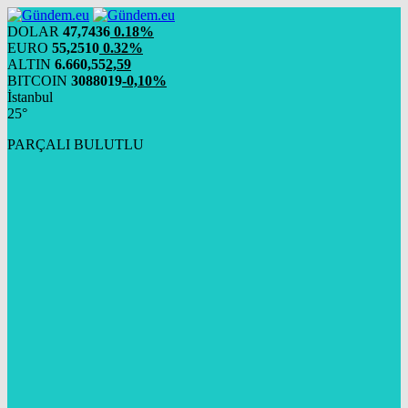
DOLAR
47,7436
0.18%
EURO
55,2510
0.32%
ALTIN
6.660,55
2,59
BITCOIN
3088019
-0,10%
İstanbul
25°
PARÇALI BULUTLU