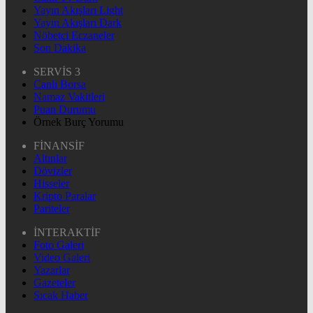
Yayın Akışları Light
Yayın Akışları Dark
Nöbetçi Eczaneler
Son Dakika
SERVİS 3
Canlı Borsa
Namaz Vakitleri
Puan Durumu
Örnek Burç Yorumu
FİNANSİF
Altınlar
Dövizler
Hisseler
Kripto Paralar
Pariteler
İNTERAKTİF
Foto Galeri
Video Galeri
Yazarlar
Gazeteler
Sıcak Haber