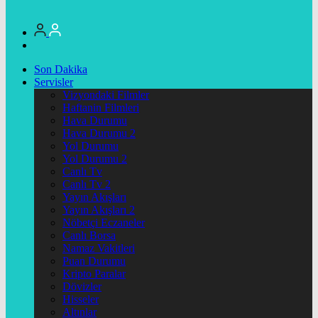
Son Dakika
Servisler
Vizyondaki Filmler
Haftanin Filmleri
Hava Durumu
Hava Durumu 2
Yol Durumu
Yol Durumu 2
Canlı Tv
Canlı Tv 2
Yayın Akışları
Yayın Akışları 2
Nöbetçi Eczaneler
Canlı Borsa
Namaz Vakitleri
Puan Durumu
Kripto Paralar
Dövizler
Hisseler
Altınlar