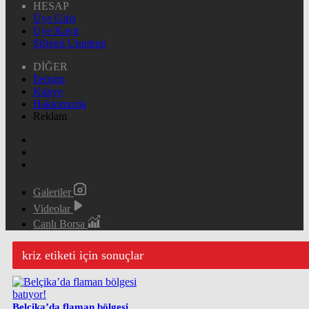
HESAP
Üye Giriş
Üye Kayıt
Şifremi Unuttum
DİĞER
İletişim
Künye
Hakkımızda
Reklam
Galeriler
Videolar
Canlı Borsa
kriz etiketi için sonuçlar
Belçika’da flaman bölgesi