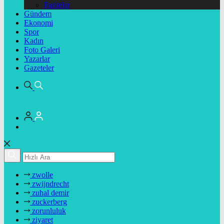
Pariteler
Gündem
Ekonomi
Spor
Kadın
Foto Galeri
Yazarlar
Gazeteler
zwolle
zwijndrecht
zuhal demir
zuckerberg
zorunluluk
ziyaret