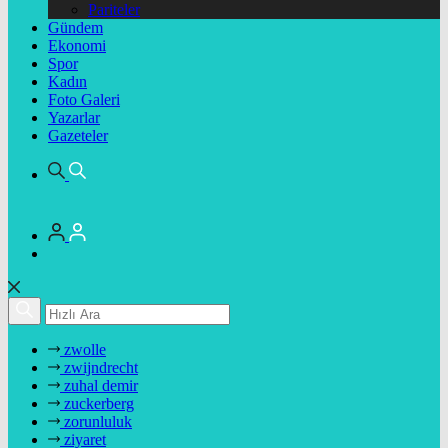
Pariteler
Gündem
Ekonomi
Spor
Kadın
Foto Galeri
Yazarlar
Gazeteler
zwolle
zwijndrecht
zuhal demir
zuckerberg
zorunluluk
ziyaret