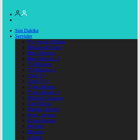
Son Dakika
Servisler
Vizyondaki Filmler
Haftanin Filmleri
Hava Durumu
Hava Durumu 2
Yol Durumu
Yol Durumu 2
Canlı Tv
Canlı Tv 2
Yayın Akışları
Yayın Akışları 2
Nöbetçi Eczaneler
Canlı Borsa
Namaz Vakitleri
Puan Durumu
Kripto Paralar
Dövizler
Hisseler
Altınlar