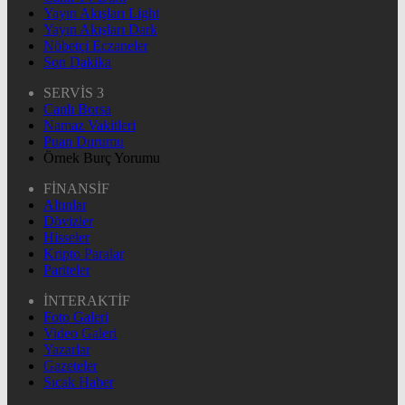
Yayın Akışları Light
Yayın Akışları Dark
Nöbetçi Eczaneler
Son Dakika
SERVİS 3
Canlı Borsa
Namaz Vakitleri
Puan Durumu
Örnek Burç Yorumu
FİNANSİF
Altınlar
Dövizler
Hisseler
Kripto Paralar
Pariteler
İNTERAKTİF
Foto Galeri
Video Galeri
Yazarlar
Gazeteler
Sıcak Haber