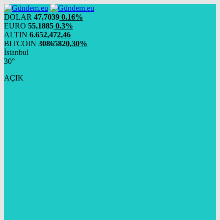
DOLAR
47,7039
0.16%
EURO
55,1885
0.3%
ALTIN
6.652,47
2,46
BITCOIN
3086582
0,30%
İstanbul
30°
AÇIK