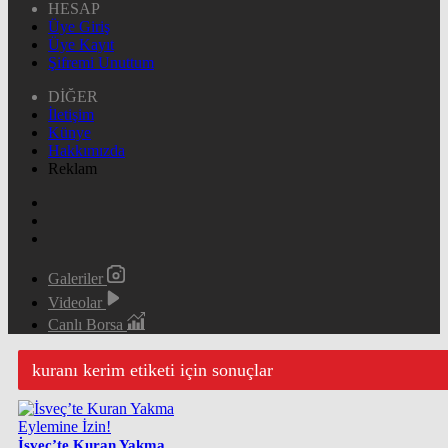
HESAP
Üye Giriş
Üye Kayıt
Şifremi Unuttum
DİĞER
İletişim
Künye
Hakkımızda
Reklam
Galeriler
Videolar
Canlı Borsa
kuranı kerim etiketi için sonuçlar
İsveç’te Kuran Yakma