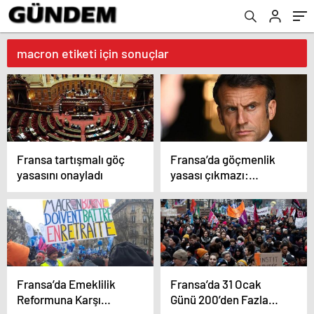
macron etiketi için sonuçlar
Fransa tartışmalı göç
Fransa’da göçmenlik
yasasını onayladı
yasası çıkmazı:
Macron hükümeti
çözüm arıyor
Fransa’da Emeklilik
Fransa’da 31 Ocak
Reformuna Karşı
Günü 200’den Fazla