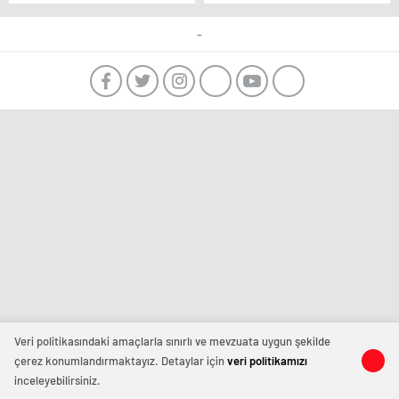
Yapılan Gösterilere
Gösteri Düzenlenecek.
Katılım Yüksek Oldu.
-
Veri politikasındaki amaçlarla sınırlı ve mevzuata uygun şekilde
çerez konumlandırmaktayız. Detaylar için
veri politikamızı
inceleyebilirsiniz.