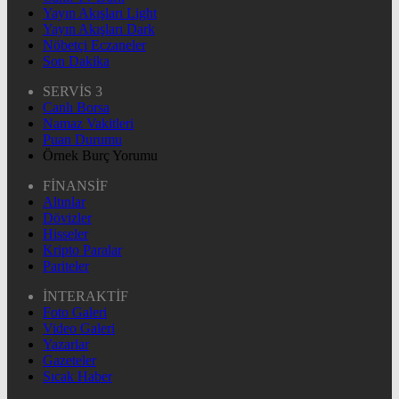
Yayın Akışları Light
Yayın Akışları Dark
Nöbetçi Eczaneler
Son Dakika
SERVİS 3
Canlı Borsa
Namaz Vakitleri
Puan Durumu
Örnek Burç Yorumu
FİNANSİF
Altınlar
Dövizler
Hisseler
Kripto Paralar
Pariteler
İNTERAKTİF
Foto Galeri
Video Galeri
Yazarlar
Gazeteler
Sıcak Haber