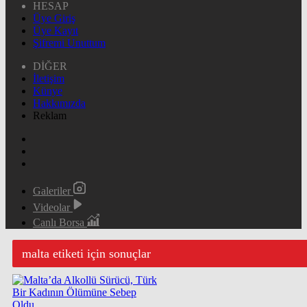
HESAP
Üye Giriş
Üye Kayıt
Şifremi Unuttum
DİĞER
İletişim
Künye
Hakkımızda
Reklam
Galeriler
Videolar
Canlı Borsa
malta etiketi için sonuçlar