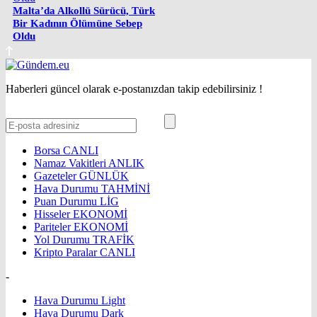
Malta’da Alkollü Sürücü, Türk
Bir Kadının Ölümüne Sebep
Oldu
Haberleri güncel olarak e-postanızdan takip edebilirsiniz !
Borsa
CANLI
Namaz Vakitleri
ANLIK
Gazeteler
GÜNLÜK
Hava Durumu
TAHMİNİ
Puan Durumu
LİG
Hisseler
EKONOMİ
Pariteler
EKONOMİ
Yol Durumu
TRAFİK
Kripto Paralar
CANLI
-
Hava Durumu Light
Hava Durumu Dark