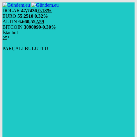
DOLAR
47,7436
0.18%
EURO
55,2510
0.32%
ALTIN
6.660,55
2,59
BITCOIN
3090090
-0,30%
İstanbul
25°
PARÇALI BULUTLU