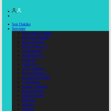
Son Dakika
Servisler
Vizyondaki Filmler
Haftanin Filmleri
Hava Durumu
Hava Durumu 2
Yol Durumu
Yol Durumu 2
Canlı Tv
Canlı Tv 2
Yayın Akışları
Yayın Akışları 2
Nöbetçi Eczaneler
Canlı Borsa
Namaz Vakitleri
Puan Durumu
Kripto Paralar
Dövizler
Hisseler
Altınlar