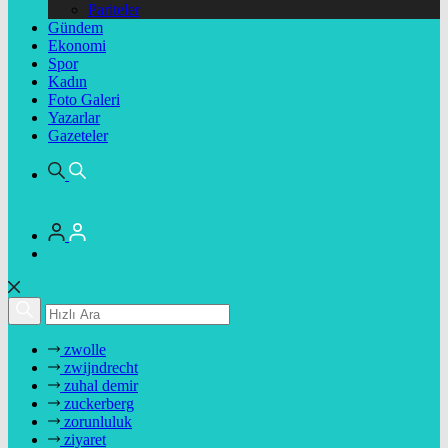
Pariteler
Gündem
Ekonomi
Spor
Kadın
Foto Galeri
Yazarlar
Gazeteler
zwolle
zwijndrecht
zuhal demir
zuckerberg
zorunluluk
ziyaret