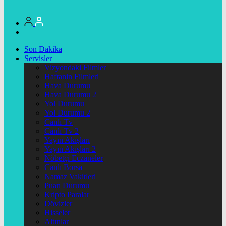
Son Dakika
Servisler
Vizyondaki Filmler
Haftanin Filmleri
Hava Durumu
Hava Durumu 2
Yol Durumu
Yol Durumu 2
Canlı Tv
Canlı Tv 2
Yayın Akışları
Yayın Akışları 2
Nöbetçi Eczaneler
Canlı Borsa
Namaz Vakitleri
Puan Durumu
Kripto Paralar
Dövizler
Hisseler
Altınlar