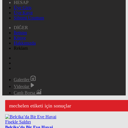
HESAP
Üye Giriş
Üye Kayıt
Şifremi Unuttum
DİĞER
İletişim
Künye
Hakkımızda
Reklam
Galeriler
Videolar
Canlı Borsa
mechelen etiketi için sonuçlar
Belçika’da Bir Eve Havai