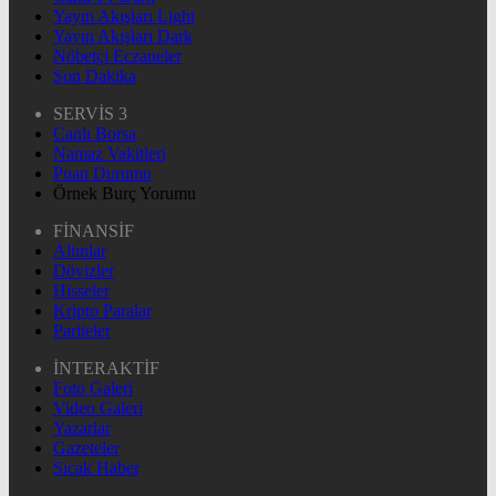
Yayın Akışları Light
Yayın Akışları Dark
Nöbetçi Eczaneler
Son Dakika
SERVİS 3
Canlı Borsa
Namaz Vakitleri
Puan Durumu
Örnek Burç Yorumu
FİNANSİF
Altınlar
Dövizler
Hisseler
Kripto Paralar
Pariteler
İNTERAKTİF
Foto Galeri
Video Galeri
Yazarlar
Gazeteler
Sıcak Haber