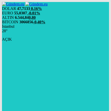
DOLAR
47,7133
0.16%
EURO
55,0307
-0.01%
ALTIN
6.544,84
0,80
BITCOIN
3066856
-0,40%
İstanbul
28°
AÇIK