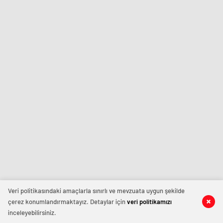
Veri politikasındaki amaçlarla sınırlı ve mevzuata uygun şekilde
çerez konumlandırmaktayız. Detaylar için
veri politikamızı
inceleyebilirsiniz.