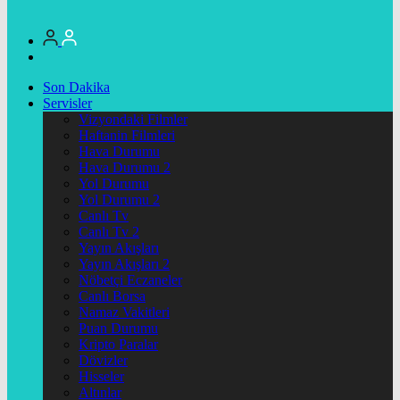
Son Dakika
Servisler
Vizyondaki Filmler
Haftanin Filmleri
Hava Durumu
Hava Durumu 2
Yol Durumu
Yol Durumu 2
Canlı Tv
Canlı Tv 2
Yayın Akışları
Yayın Akışları 2
Nöbetçi Eczaneler
Canlı Borsa
Namaz Vakitleri
Puan Durumu
Kripto Paralar
Dövizler
Hisseler
Altınlar