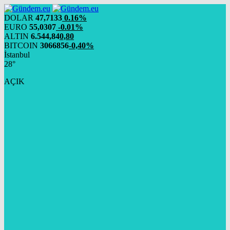
DOLAR
47,7133
0.16%
EURO
55,0307
-0.01%
ALTIN
6.544,84
0,80
BITCOIN
3066856
-0,40%
İstanbul
28°
AÇIK