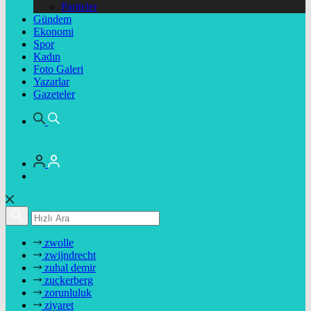
Pariteler
Gündem
Ekonomi
Spor
Kadın
Foto Galeri
Yazarlar
Gazeteler
zwolle
zwijndrecht
zuhal demir
zuckerberg
zorunluluk
ziyaret