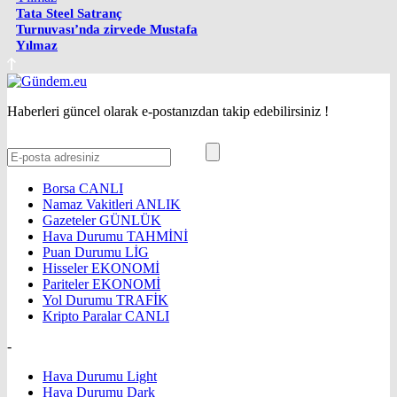
Tata Steel Satranç
Turnuvası’nda zirvede Mustafa
Yılmaz
Haberleri güncel olarak e-postanızdan takip edebilirsiniz !
Borsa
CANLI
Namaz Vakitleri
ANLIK
Gazeteler
GÜNLÜK
Hava Durumu
TAHMİNİ
Puan Durumu
LİG
Hisseler
EKONOMİ
Pariteler
EKONOMİ
Yol Durumu
TRAFİK
Kripto Paralar
CANLI
-
Hava Durumu Light
Hava Durumu Dark