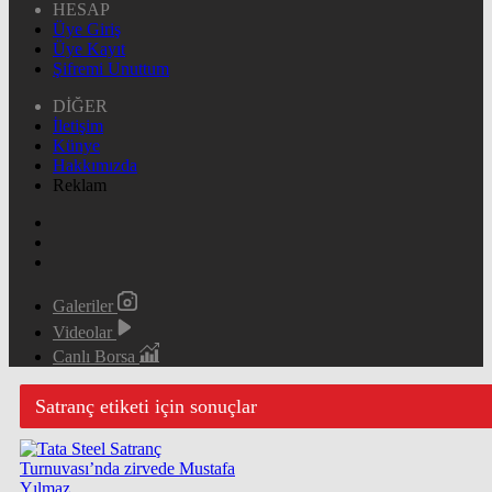
HESAP
Üye Giriş
Üye Kayıt
Şifremi Unuttum
DİĞER
İletişim
Künye
Hakkımızda
Reklam
Galeriler
Videolar
Canlı Borsa
Satranç etiketi için sonuçlar