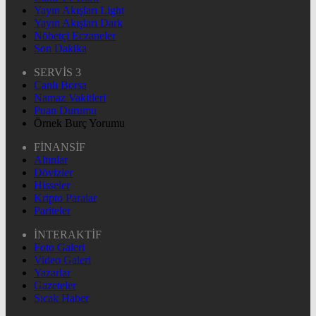
Yayın Akışları Light
Yayın Akışları Dark
Nöbetçi Eczaneler
Son Dakika
SERVİS 3
Canlı Borsa
Namaz Vakitleri
Puan Durumu
Örnek Burç Yorumu
FİNANSİF
Altınlar
Dövizler
Hisseler
Kripto Paralar
Pariteler
İNTERAKTİF
Foto Galeri
Video Galeri
Yazarlar
Gazeteler
Sıcak Haber