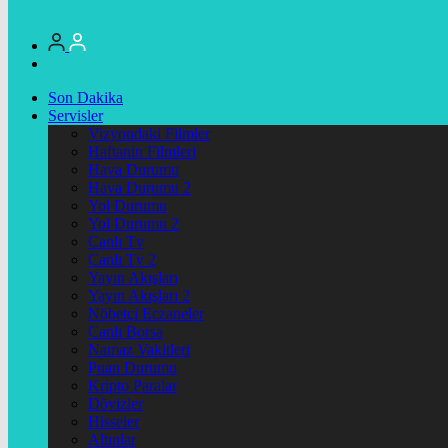
Son Dakika
Servisler
Vizyondaki Filmler
Haftanin Filmleri
Hava Durumu
Hava Durumu 2
Yol Durumu
Yol Durumu 2
Canlı Tv
Canlı Tv 2
Yayın Akışları
Yayın Akışları 2
Nöbetçi Eczaneler
Canlı Borsa
Namaz Vakitleri
Puan Durumu
Kripto Paralar
Dövizler
Hisseler
Altınlar