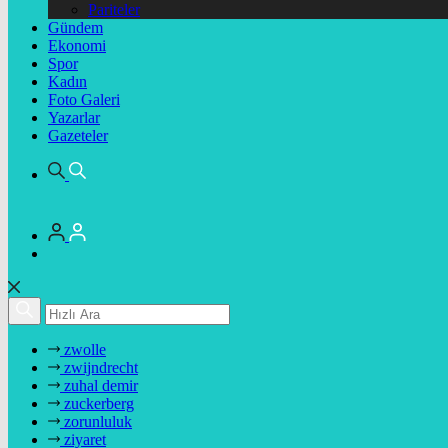
Pariteler
Gündem
Ekonomi
Spor
Kadın
Foto Galeri
Yazarlar
Gazeteler
zwolle
zwijndrecht
zuhal demir
zuckerberg
zorunluluk
ziyaret