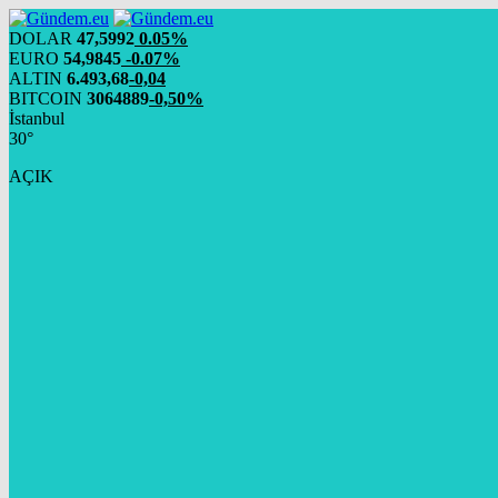
DOLAR
47,5992
0.05%
EURO
54,9845
-0.07%
ALTIN
6.493,68
-0,04
BITCOIN
3064889
-0,50%
İstanbul
30°
AÇIK