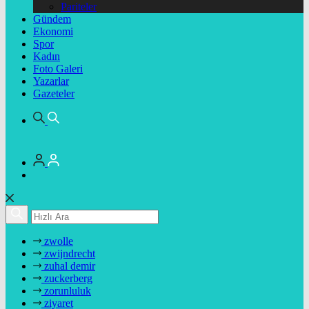
Pariteler
Gündem
Ekonomi
Spor
Kadın
Foto Galeri
Yazarlar
Gazeteler
zwolle
zwijndrecht
zuhal demir
zuckerberg
zorunluluk
ziyaret