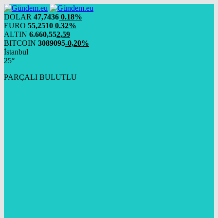
DOLAR
47,7436
0.18%
EURO
55,2510
0.32%
ALTIN
6.660,55
2,59
BITCOIN
3089095
-0,20%
İstanbul
25°
PARÇALI BULUTLU