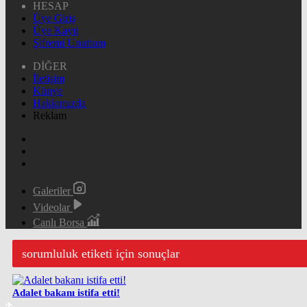
HESAP
Üye Giriş
Üye Kayıt
Şifremi Unuttum
DİĞER
İletişim
Künye
Hakkımızda
Reklam
Galeriler
Videolar
Canlı Borsa
sorumluluk etiketi için sonuçlar
Adalet bakanı istifa etti!