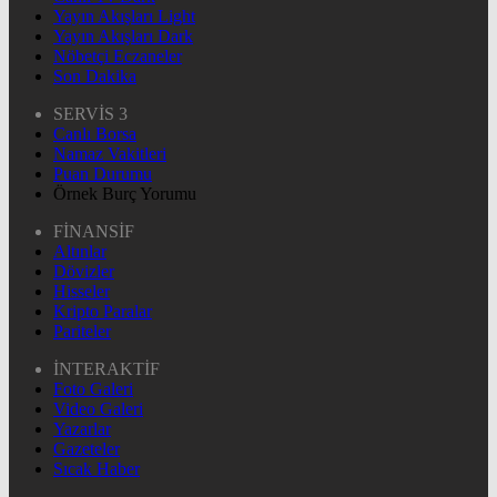
Yayın Akışları Light
Yayın Akışları Dark
Nöbetçi Eczaneler
Son Dakika
SERVİS 3
Canlı Borsa
Namaz Vakitleri
Puan Durumu
Örnek Burç Yorumu
FİNANSİF
Altınlar
Dövizler
Hisseler
Kripto Paralar
Pariteler
İNTERAKTİF
Foto Galeri
Video Galeri
Yazarlar
Gazeteler
Sıcak Haber