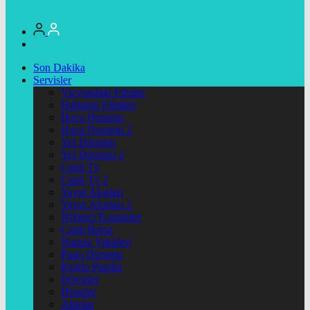
Son Dakika
Servisler
Vizyondaki Filmler
Haftanin Filmleri
Hava Durumu
Hava Durumu 2
Yol Durumu
Yol Durumu 2
Canlı Tv
Canlı Tv 2
Yayın Akışları
Yayın Akışları 2
Nöbetçi Eczaneler
Canlı Borsa
Namaz Vakitleri
Puan Durumu
Kripto Paralar
Dövizler
Hisseler
Altınlar