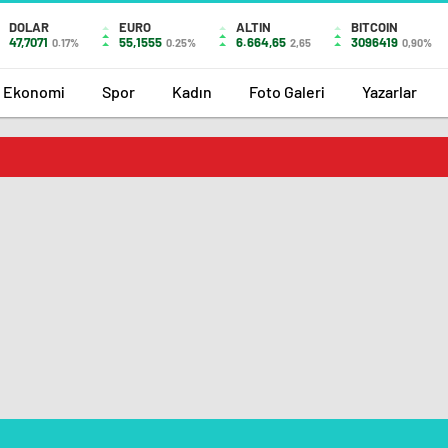
DOLAR
EURO
ALTIN
BITCOIN
47,7071
55,1555
6.664,65
3096419
0.17%
0.25%
2,65
0,90%
Ekonomi
Spor
Kadın
Foto Galeri
Yazarlar