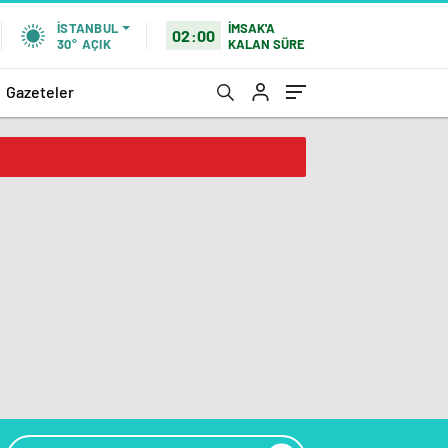
İMSAK'A
İSTANBUL
02:00
KALAN SÜRE
30°
AÇIK
Gazeteler