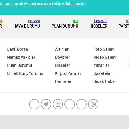
üncel olarak e-postanızdan takip edebilirsiniz !
K
TAHMİNİ
LİG
EKONOMİ
E
R
HAVA DURUMU
PUAN DURUMU
HISSELER
PARI
Canlı Borsa
Altınlar
Foto Galeri
Namaz Vakitleri
Dövizler
Video Galeri
Puan Durumu
Hisseler
Yazarlar
Örnek Burç Yorumu
Kripto Paralar
Gazeteler
Pariteler
Sıcak Haber