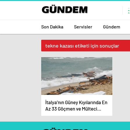
Son Dakika
Servisler
Gündem
tekne kazası etiketi için sonuçlar
İtalya’nın Güney Kıyılarında En
Az 33 Göçmen ve Mülteci
Hayatını Kaybetti