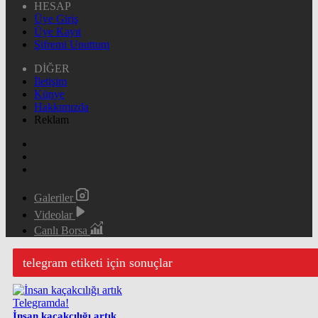
HESAP
Üye Giriş
Üye Kayıt
Şifremi Unuttum
DİĞER
İletişim
Künye
Hakkımızda
Reklam
Galeriler
Videolar
Canlı Borsa
telegram etiketi için sonuçlar
İnsan kaçakcılığı artık