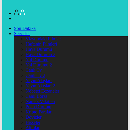
Son Dakika
Servisler
Vizyondaki Filmler
Haftanin Filmleri
Hava Durumu
Hava Durumu 2
Yol Durumu
Yol Durumu 2
Canlı Tv
Canlı Tv 2
Yayın Akışları
Yayın Akışları 2
Nöbetçi Eczaneler
Canlı Borsa
Namaz Vakitleri
Puan Durumu
Kripto Paralar
Dövizler
Hisseler
Altınlar