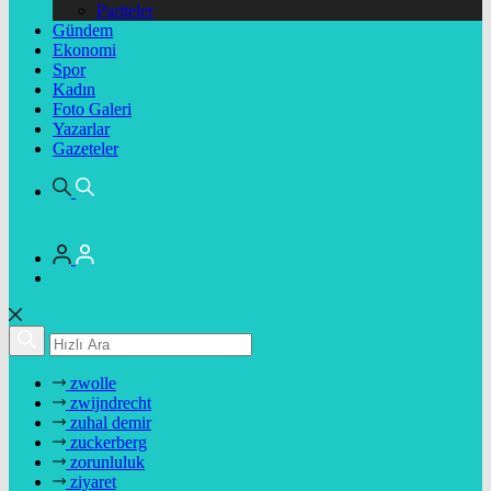
Pariteler
Gündem
Ekonomi
Spor
Kadın
Foto Galeri
Yazarlar
Gazeteler
zwolle
zwijndrecht
zuhal demir
zuckerberg
zorunluluk
ziyaret