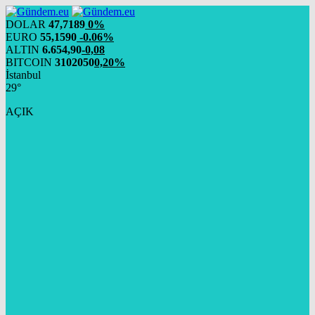
DOLAR
47,7189
0%
EURO
55,1590
-0.06%
ALTIN
6.654,90
-0,08
BITCOIN
3102050
0,20%
İstanbul
29°
AÇIK