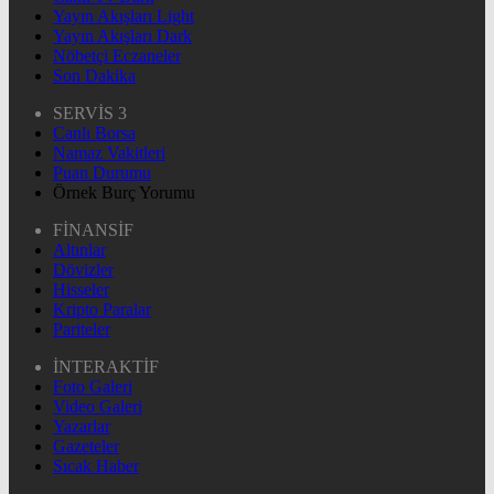
Yayın Akışları Light
Yayın Akışları Dark
Nöbetçi Eczaneler
Son Dakika
SERVİS 3
Canlı Borsa
Namaz Vakitleri
Puan Durumu
Örnek Burç Yorumu
FİNANSİF
Altınlar
Dövizler
Hisseler
Kripto Paralar
Pariteler
İNTERAKTİF
Foto Galeri
Video Galeri
Yazarlar
Gazeteler
Sıcak Haber