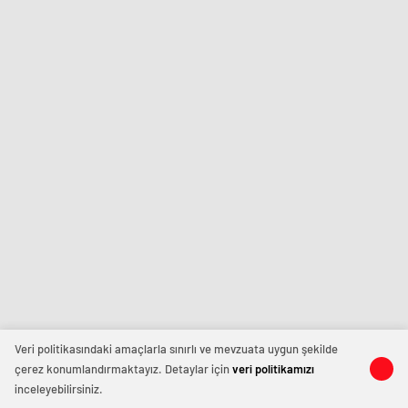
Veri politikasındaki amaçlarla sınırlı ve mevzuata uygun şekilde
çerez konumlandırmaktayız. Detaylar için
veri politikamızı
inceleyebilirsiniz.